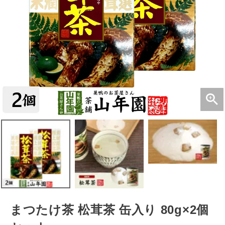
まつたけ茶 松茸茶 缶入り 80g×2個