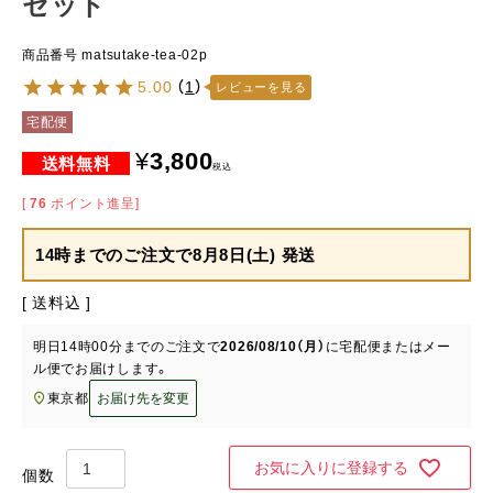
セット
商品番号
matsutake-tea-02p
5.00
（
1
）
レビューを見る
宅配便
¥
3,800
税込
[
76
ポイント進呈]
14時までのご注文で
8月8日(土) 発送
送料込
明日
14時00分
までのご注文で
2026/08/10（月）
に
宅配便またはメー
ル便
でお届けします。
東京都
お届け先を変更
お気に入りに登録する