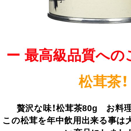
ー 最高級品質への
松茸茶！
贅沢な味！松茸茶80g お料
この松茸を年中飲用出来る事は