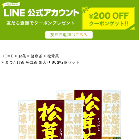
HOME
お茶
健康茶
松茸茶
まつたけ茶 松茸茶 缶入り 80g×2個セット