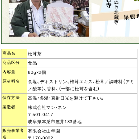
商品名
松茸茶
商品区分
食品
内容量
80g×2個
原材料名
食塩、デキストリン、椎茸エキス、松茸／調味料（アミ
ノ酸等）、香料、（一部に松茸を含む）
保存方法
高温・多湿・直射日光を避けて下さい。
製造者
株式会社マン・ネン
〒501-0417
岐阜県本巣市屋井133番地
販売事業者
有限会社山年園
名
〒170-0002