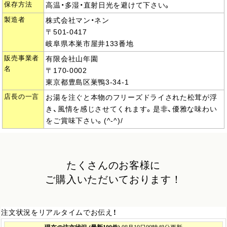
保存方法
高温・多湿・直射日光を避けて下さい。
製造者
株式会社マン・ネン
〒501-0417
岐阜県本巣市屋井133番地
販売事業者
有限会社山年園
名
〒170-0002
東京都豊島区巣鴨3-34-1
店長の一言
お湯を注ぐと本物のフリーズドライされた松茸が浮
き、風情を感じさせてくれます。是非、優雅な味わい
をご賞味下さい。(^-^)/
たくさんのお客様に
ご購入いただいております！
注文状況をリアルタイムでお伝え！