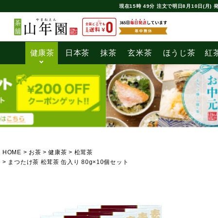
現在
15時
49分
注文で
明日8月10日(月) 
健康茶
日本茶
抹茶
玄米茶
ほうじ茶
紅
HOME
お茶
健康茶
松茸茶
まつたけ茶 松茸茶 缶入り 80g×10個セット