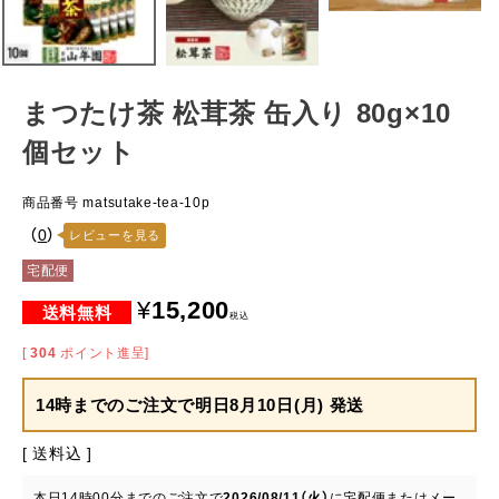
まつたけ茶 松茸茶 缶入り 80g×10
個セット
商品番号
matsutake-tea-10p
（
0
）
レビューを見る
宅配便
¥
15,200
税込
[
304
ポイント進呈]
14時までのご注文で
明日8月10日(月) 発送
送料込
本日
14時00分
までのご注文で
2026/08/11（火）
に
宅配便またはメー