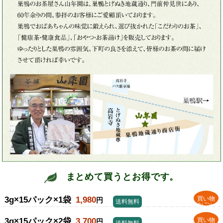
まとめて買うとお得です。
3g×15パック×1袋
1,980
買い物
円
送料無料
かごへ
3g×15パック×2袋
3,700
買い物
円