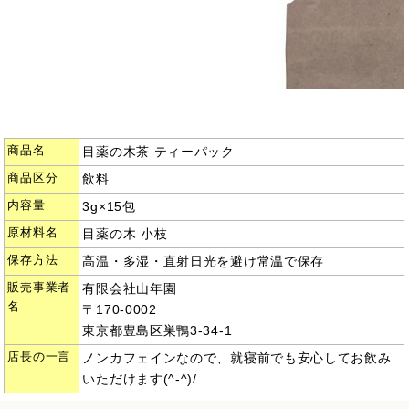
商品名
目薬の木茶 ティーパック
商品区分
飲料
内容量
3g×15包
原材料名
目薬の木 小枝
保存方法
高温・多湿・直射日光を避け常温で保存
販売事業者
有限会社山年園
名
〒170-0002
東京都豊島区巣鴨3-34-1
店長の一言
ノンカフェインなので、就寝前でも安心してお飲み
いただけます(^-^)/