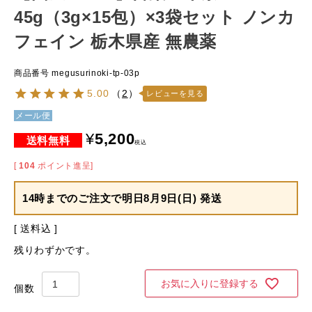
45g（3g×15包）×3袋セット ノンカ
フェイン 栃木県産 無農薬
商品番号
megusurinoki-tp-03p
5.00
（
2
）
レビューを見る
メール便
¥
5,200
税込
[
104
ポイント進呈]
14時までのご注文で
明日8月9日(日) 発送
送料込
残りわずかです。
お気に入りに登録する