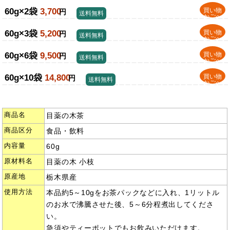
60g×2袋
3,700
買い物
円
送料無料
かごへ
60g×3袋
5,200
買い物
円
送料無料
かごへ
60g×6袋
9,500
買い物
円
送料無料
かごへ
60g×10袋
14,800
買い物
円
送料無料
かごへ
商品名
目薬の木茶
商品区分
食品・飲料
内容量
60g
原材料名
目薬の木 小枝
原産地
栃木県産
使用方法
本品約5～10gをお茶パックなどに入れ、1リットル
のお水で沸騰させた後、5～6分程煮出してくださ
い。
急須やティーポットでもお飲みいただけます。