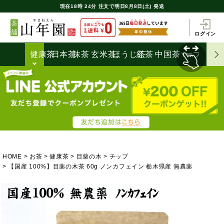
現在
18時
24分
注文で
明日8月8日(土) 発送
ログイン
健康茶
日本茶
抹茶
玄米茶
ほうじ茶
紅茶
中国茶
ハーブティ
HOME
お茶
健康茶
目薬の木
チップ
【国産 100%】目薬の木茶 60g ノンカフェイン 栃木県産 無農薬