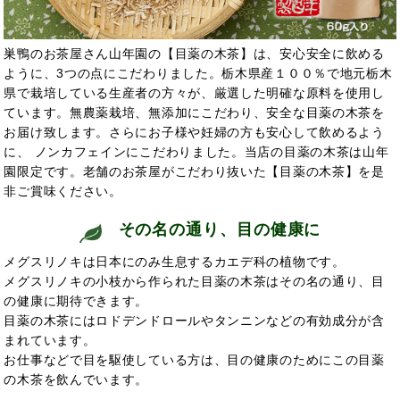
巣鴨のお茶屋さん山年園の【目薬の木茶】は、安心安全に飲める
ように、3つの点にこだわりました。栃木県産１００％で地元栃木
県で栽培している生産者の方々が、厳選した明確な原料を使用し
ています。無農薬栽培、無添加にこだわり、安全な目薬の木茶を
お届け致します。さらにお子様や妊婦の方も安心して飲めるよう
に、 ノンカフェインにこだわりました。当店の目薬の木茶は山年
園限定です。老舗のお茶屋がこだわり抜いた【目薬の木茶】を是
非ご賞味ください。
その名の通り、目の健康に
メグスリノキは日本にのみ生息するカエデ科の植物です。
メグスリノキの小枝から作られた目薬の木茶はその名の通り、目
の健康に
期待できます。
目薬の木茶にはロドデンドロールやタンニンなどの有効成分が含
まれています。
お仕事などで目を駆使している方は、目の健康のためにこの目薬
の木茶を飲んでいます。