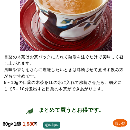
目薬の木茶はお茶パックに入れて熱湯を注ぐだけで美味しく召
し上がれます。
風味や香りをさらに堪能したいときは沸騰させて煮出す飲み方
がおすすめです。
5～10gの目薬の木茶を1Lの水に入れて沸騰させたら、弱火に
して5～10分煮出すと目薬の木茶ができあがります。
まとめて買うとお得です。
60g×1袋
1,980
買い物
円
送料無料
かごへ