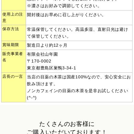
※濃さはお好みで調節してください。
使用上の注
開封後はお早めに召し上がりください。
意
保存方法
常温保管してください。高温多湿、直射日光は避け
て保管してください。
賞味期限
製造日より約12ヶ月
販売事業者
有限会社山年園
名
〒170-0002
東京都豊島区巣鴨3-34-1
店長の一言
当店の目薬の木茶は国産100%なので、安心安全にお
飲み頂けます。
ノンカフェインの目薬の木茶を是非お試しください
(^-^)
たくさんのお客様に
ご購入いただいております！