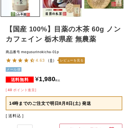
【国産 100%】目薬の木茶 60g ノン
カフェイン 栃木県産 無農薬
商品番号
megusurinokicha-01p
4.63
（
8
）
レビューを見る
メール便
¥
1,980
税込
[
40
ポイント進呈]
14時までのご注文で
明日8月8日(土) 発送
送料込