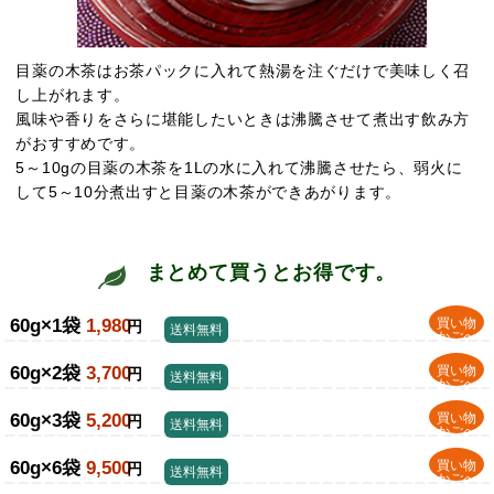
目薬の木茶はお茶パックに入れて熱湯を注ぐだけで美味しく召
し上がれます。
風味や香りをさらに堪能したいときは沸騰させて煮出す飲み方
がおすすめです。
5～10gの目薬の木茶を1Lの水に入れて沸騰させたら、弱火に
して5～10分煮出すと目薬の木茶ができあがります。
まとめて買うとお得です。
60g×1袋
1,980
買い物
円
送料無料
かごへ
60g×2袋
3,700
買い物
円
送料無料
かごへ
60g×3袋
5,200
買い物
円
送料無料
かごへ
60g×6袋
9,500
買い物
円
送料無料
かごへ