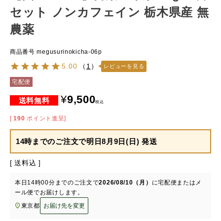
セット ノンカフェイン 栃木県産 無
農薬
商品番号
megusurinokicha-06p
5.00
（
1
）
レビューを見る
宅配便
¥
9,500
税込
[
190
ポイント進呈]
14時までのご注文で
明日8月9日(日) 発送
送料込
本日
14時00分
までのご注文で
2026/08/10（月）
に
宅配便またはメ
ール便
でお届けします。
東京都
お届け先を変更