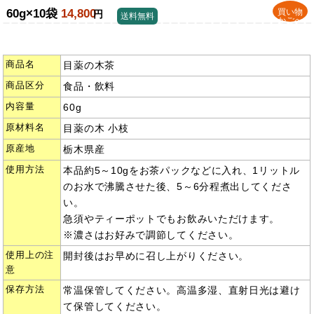
60g×10袋
14,800
買い物
円
送料無料
かごへ
商品名
目薬の木茶
商品区分
食品・飲料
内容量
60g
原材料名
目薬の木 小枝
原産地
栃木県産
使用方法
本品約5～10gをお茶パックなどに入れ、1リットル
のお水で沸騰させた後、5～6分程煮出してくださ
い。
急須やティーポットでもお飲みいただけます。
※濃さはお好みで調節してください。
使用上の注
開封後はお早めに召し上がりください。
意
保存方法
常温保管してください。高温多湿、直射日光は避け
て保管してください。