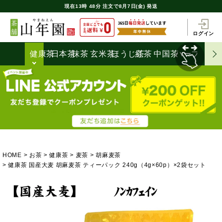
現在
13時
48分
注文で
8月7日(金) 発送
ログイン
健康茶
日本茶
抹茶
玄米茶
ほうじ茶
紅茶
中国茶
ハーブティ
HOME
お茶
健康茶
麦茶
胡麻麦茶
健康茶 国産大麦 胡麻麦茶 ティーパック 240g（4g×60p）×2袋セット