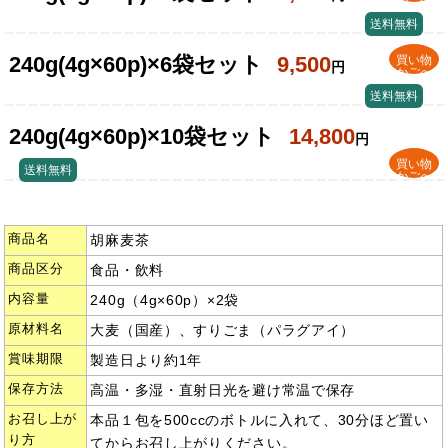
送料無料
240g(4g×60p)×6袋セット
9,500
買い物
円
かごへ
送料無料
240g(4g×60p)×10袋セット
14,800
円
買い物
送料無料
かごへ
商品名
胡麻麦茶
商品区分
食品・飲料
内容量
240g（4g×60p）×2袋
原材料名
大麦（国産）、すりごま（パラグアイ）
賞味期限
製造日より約1年
保存方法
高温・多湿・直射日光を避け常温で保存
お召し上が
本品１包を500ccのボトルに入れて、30分ほど置い
り方
てからお召し上がりください。