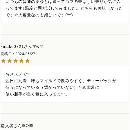
いつもの普通の麦茶とは違ってゴマの香ばしい香りが気に入
ってます♪温冷と両方試してみました。どちらも美味しかった
です☆大容量なのも嬉しいです(^^)
kinako0721
非公開
投稿日
2024/05/27
おススメです

翌日に到着、味もマイルドで飲みやすく、ティーバックが
個々になっている（繋がっていない）ため非常に

使い勝手が良く気に入ってます。
購入者
非公開