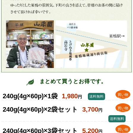
まとめて買うとお得です。
240g(4g×60p)×1袋
1,980
買い物
円
送料無料
かごへ
240g(4g×60p)×2袋セット
3,700
買い物
円
かごへ
送料無料
240g(4g×60p)×3袋セット
5,200
買い物
円
かごへ