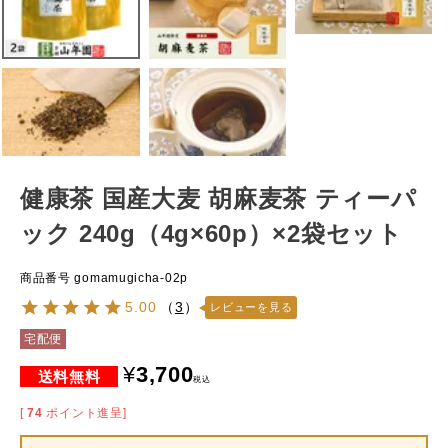
健康茶 国産大麦 胡麻麦茶 ティーパ
ック 240g（4g×60p）×2袋セット
商品番号
gomamugicha-02p
5.00
（
3
）
レビューを見る
宅配便
¥
3,700
税込
[
74
ポイント進呈]