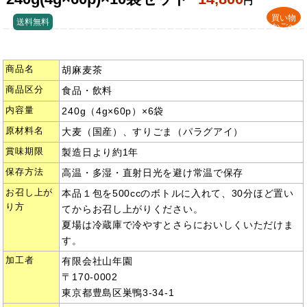
円
買い物
送料無料
かごへ
商品名
胡麻麦茶
商品区分
食品・飲料
内容量
240g（4g×60p）×6袋
原材料名
大麦（国産）、すりごま（パラグアイ）
賞味期限
製造日より約1年
保存方法
高温・多湿・直射日光を避け常温で保存
お召し上が
本品１包を500ccのボトルに入れて、30分ほど置い
り方
てからお召し上がりください。
夏場は冷蔵庫で冷やすとさらにおいしくいただけま
す。
加工者
有限会社山年園
〒170-0002
東京都豊島区巣鴨3-34-1