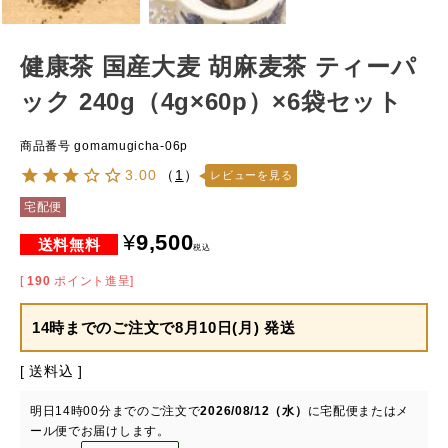
健康茶 国産大麦 胡麻麦茶 ティーパ
ック 240g（4g×60p）×6袋セット
商品番号
gomamugicha-06p
3.00
（
1
）
レビューを見る
宅配便
¥
9,500
税込
[
190
ポイント進呈]
14時までのご注文で
8月10日(月) 発送
送料込
明日
14時00分
までのご注文で
2026/08/12（水）
に
宅配便またはメ
ール便
でお届けします。