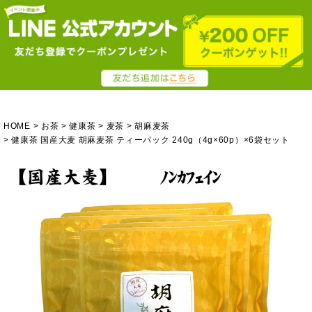
HOME
お茶
健康茶
麦茶
胡麻麦茶
健康茶 国産大麦 胡麻麦茶 ティーパック 240g（4g×60p）×6袋セット