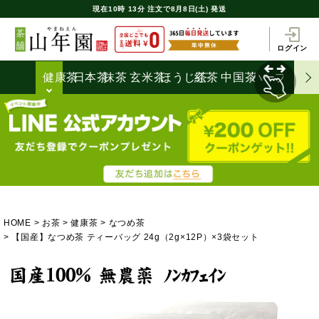
現在
10時
13分
注文で
8月8日(土) 発送
ログイン
健康茶
日本茶
抹茶
玄米茶
ほうじ茶
紅茶
中国茶
ハーブティ
HOME
お茶
健康茶
なつめ茶
【国産】なつめ茶 ティーバッグ 24g（2g×12P）×3袋セット