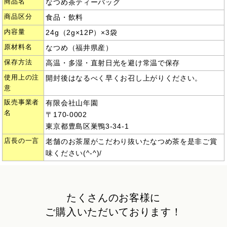
商品名
なつめ茶ティーバッグ
商品区分
食品・飲料
内容量
24g（2g×12P）×3袋
原材料名
なつめ（福井県産）
保存方法
高温・多湿・直射日光を避け常温で保存
使用上の注
開封後はなるべく早くお召し上がりください。
意
販売事業者
有限会社山年園
名
〒170-0002
東京都豊島区巣鴨3-34-1
店長の一言
老舗のお茶屋がこだわり抜いたなつめ茶を是非ご賞
味ください(^-^)/
たくさんのお客様に
ご購入いただいております！