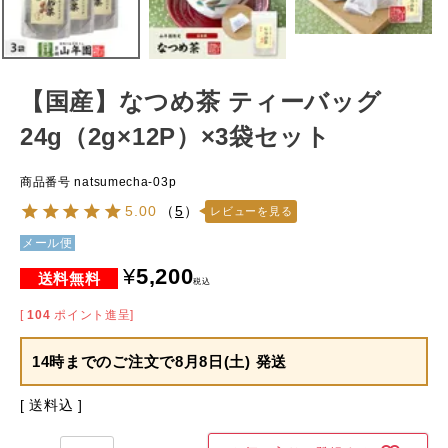
【国産】なつめ茶 ティーバッグ
24g（2g×12P）×3袋セット
商品番号
natsumecha-03p
5.00
（
5
）
レビューを見る
メール便
¥
5,200
税込
[
104
ポイント進呈]
14時までのご注文で
8月8日(土) 発送
送料込