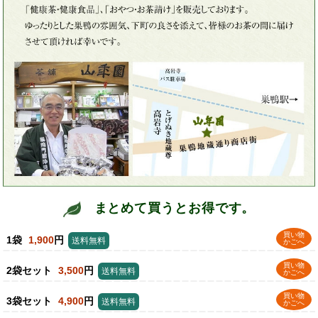
まとめて買うとお得です。
買い物
1袋
1,900
円
送料無料
かごへ
買い物
2袋セット
3,500
円
送料無料
かごへ
買い物
3袋セット
4,900
円
送料無料
かごへ