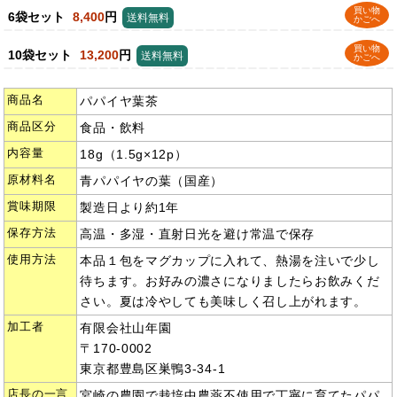
買い物
6袋セット
8,400
円
送料無料
かごへ
買い物
10袋セット
13,200
円
送料無料
かごへ
商品名
パパイヤ葉茶
商品区分
食品・飲料
内容量
18g（1.5g×12p）
原材料名
青パパイヤの葉（国産）
賞味期限
製造日より約1年
保存方法
高温・多湿・直射日光を避け常温で保存
使用方法
本品１包をマグカップに入れて、熱湯を注いで少し
待ちます。お好みの濃さになりましたらお飲みくだ
さい。夏は冷やしても美味しく召し上がれます。
加工者
有限会社山年園
〒170-0002
東京都豊島区巣鴨3-34-1
店長の一言
宮崎の農園で栽培中農薬不使用で丁寧に育てたパパ