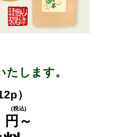
いたします。
×12p）
0
(税込)
円～