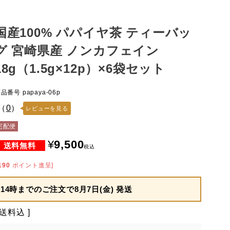
国産100% パパイヤ茶 ティーバッ
グ 宮崎県産 ノンカフェイン
18g（1.5g×12p）×6袋セット
商品番号
papaya-06p
（
0
）
レビューを見る
宅配便
¥
9,500
税込
190
ポイント進呈]
14時までのご注文で
8月7日(金) 発送
送料込