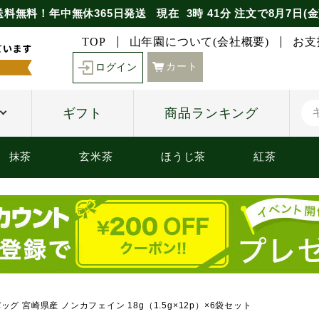
送料無料！年中無休365日発送
現在
3時
41分
注文で
8月7日(金
TOP
山年園について(会社概要)
お支
カート
ログイン
ギフト
商品ランキング
抹茶
玄米茶
ほうじ茶
紅茶
ッグ 宮崎県産 ノンカフェイン 18g（1.5g×12p）×6袋セット