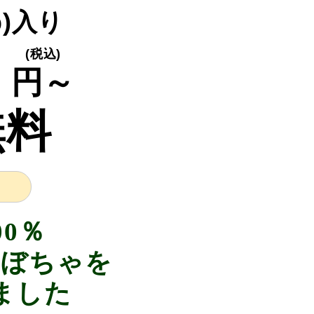
5p)入り
0
(税込)
円～
無料
00％
かぼちゃを
ました