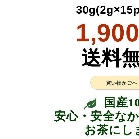
30g(2g×1
1,90
送料
買い物かごへ
国産1
安心・安全な
お茶にし