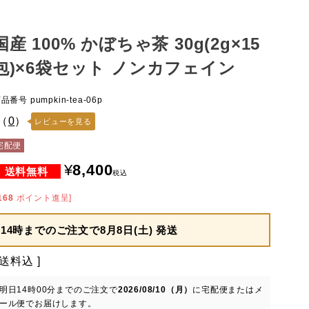
国産 100% かぼちゃ茶 30g(2g×15
包)×6袋セット ノンカフェイン
商品番号
pumpkin-tea-06p
（
0
）
レビューを見る
宅配便
¥
8,400
税込
168
ポイント進呈]
14時までのご注文で
8月8日(土) 発送
送料込
明日
14時00分
までのご注文で
2026/08/10（月）
に
宅配便またはメ
ール便
でお届けします。