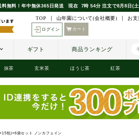
送料無料！年中無休365日発送
現在
7時
54分
注文で
8月8日(土
TOP
山年園について(会社概要)
お支
カート
ログイン
ギフト
商品ランキング
抹茶
玄米茶
ほうじ茶
紅茶
2g×15包)×6袋セット ノンカフェイン