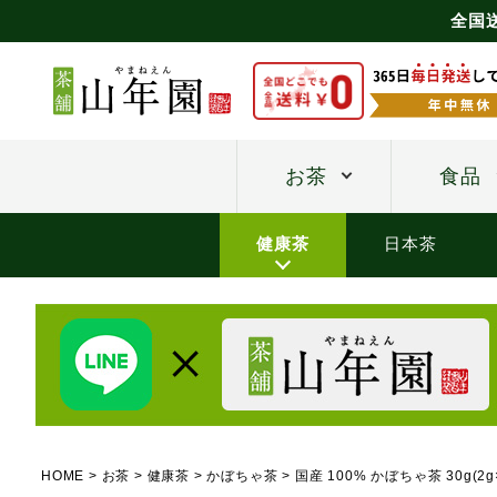
全国
お茶
食品
健康茶
日本茶
HOME
お茶
健康茶
かぼちゃ茶
国産 100% かぼちゃ茶 30g(