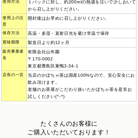
使用方法
１パックに対し、約200mlの熱湯を注いで少しおいて
から召し上がりください。
使用上の注
開封後はお早めに召し上がりください。
意
保存方法
高温・多湿・直射日光を避け常温で保存
賞味期限
製造日より約12ヶ月
販売事業者
有限会社山年園
名
〒170-0002
東京都豊島区巣鴨3-34-1
店長の一言
当店のかぼちゃ茶は国産100%なので、安心安全にお
飲み頂けます。
老舗のお茶屋がこだわり抜いたかぼちゃ茶を是非お
試しください(^-^)
たくさんのお客様に
ご購入いただいております！