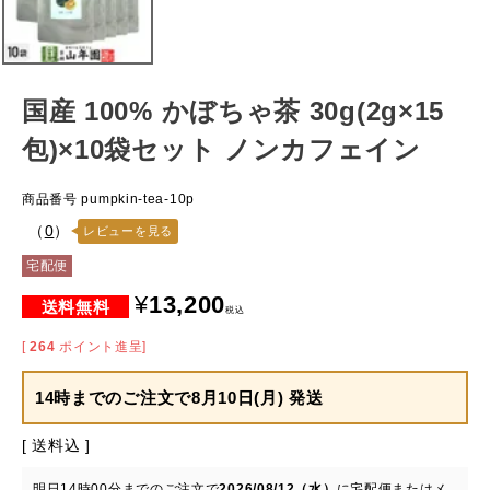
国産 100% かぼちゃ茶 30g(2g×15
包)×10袋セット ノンカフェイン
商品番号
pumpkin-tea-10p
（
0
）
レビューを見る
宅配便
¥
13,200
税込
[
264
ポイント進呈]
14時までのご注文で
8月10日(月) 発送
送料込
明日
14時00分
までのご注文で
2026/08/12（水）
に
宅配便またはメ