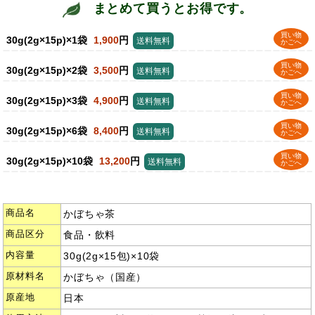
まとめて買うとお得です。
買い物
30g(2g×15p)×1袋
1,900
円
送料無料
かごへ
買い物
30g(2g×15p)×2袋
3,500
円
送料無料
かごへ
買い物
30g(2g×15p)×3袋
4,900
円
送料無料
かごへ
買い物
30g(2g×15p)×6袋
8,400
円
送料無料
かごへ
買い物
30g(2g×15p)×10袋
13,200
円
送料無料
かごへ
商品名
かぼちゃ茶
商品区分
食品・飲料
内容量
30g(2g×15包)×10袋
原材料名
かぼちゃ（国産）
原産地
日本