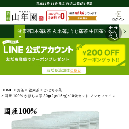
現在
12時
33分
注文で
8月10日(月) 発送
ログイン
健康茶
日本茶
抹茶
玄米茶
ほうじ茶
紅茶
中国茶
ハーブティ
HOME
お茶
健康茶
かぼちゃ茶
国産 100% かぼちゃ茶 30g(2g×15包)×10袋セット ノンカフェイン