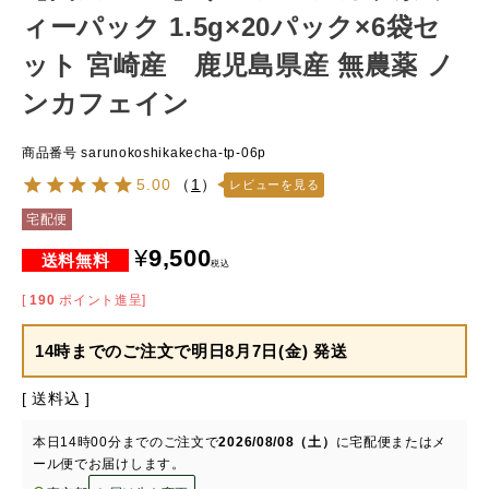
ィーパック 1.5g×20パック×6袋セ
ット 宮崎産 鹿児島県産 無農薬 ノ
ンカフェイン
商品番号
sarunokoshikakecha-tp-06p
5.00
（
1
）
レビューを見る
宅配便
¥
9,500
税込
[
190
ポイント進呈]
14時までのご注文で
明日8月7日(金) 発送
送料込
本日
14時00分
までのご注文で
2026/08/08（土）
に
宅配便またはメ
ール便
でお届けします。