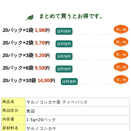
まとめて買うとお得です。
20パック×1袋
1,980
買い物
円
送料無料
かごへ
20パック×2袋
3,700
買い物
円
送料無料
かごへ
20パック×3袋
5,200
買い物
円
送料無料
かごへ
20パック×6袋
9,500
買い物
円
送料無料
かごへ
20パック×10袋
14,800
買い物
円
送料無料
かごへ
商品名
サルノコシカケ茶 ティーパック
商品区分
食品
内容量
1.5g×20パック
原材料名
サルノコシカケ