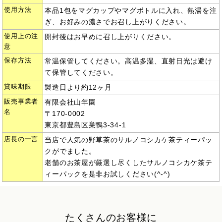
使用方法
本品1包をマグカップやマグボトルに入れ、熱湯を注
ぎ、お好みの濃さでお召し上がりください。
使用上の注
開封後はお早めに召し上がりください。
意
保存方法
常温保管してください。高温多湿、直射日光は避け
て保管してください。
賞味期限
製造日より約12ヶ月
販売事業者
有限会社山年園
名
〒170-0002
東京都豊島区巣鴨3-34-1
店長の一言
当店で人気の野草茶のサルノコシカケ茶ティーパッ
クがでました。
老舗のお茶屋が厳選し尽くしたサルノコシカケ茶テ
ィーパックを是非お試しください(^-^)
たくさんのお客様に