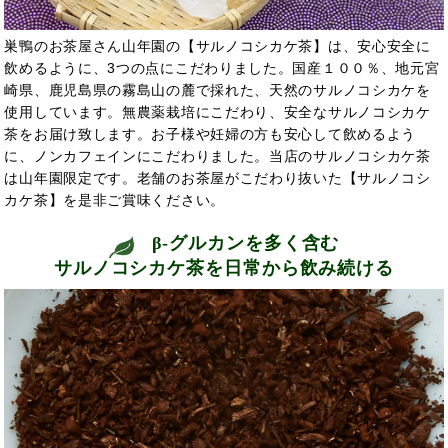
巣鴨のお茶屋さん山年園の【サルノコシカケ茶】は、安心安全に
飲めるように、3つの点にこだわりました。国産１００％、地元宮
崎県、鹿児島県の霧島山の麓で採れた、天然のサルノコシカケを
使用しています。無農薬栽培にこだわり、安全なサルノコシカケ
茶をお届け致します。お子様や妊婦の方も安心して飲めるよう
に、ノンカフェインにこだわりました。当店のサルノコシカケ茶
は山年園限定です。老舗のお茶屋がこだわり抜いた【サルノコシ
カケ茶】を是非ご賞味ください。
β-グルカンを多く含む
サルノコシカケ茶を日常から飲み続ける