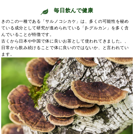
毎日飲んで
健康
きのこの一種である「サルノコシカケ」は、
多くの可能性を秘め
ている成分として研究が進められている「β-グルカン」を多く含
んでいることが特徴です。
古くから日本や中国で
体に良いお茶として使われてきました。
、
日常から飲み続けることで
体に良いのではないか、と言われてい
ます。