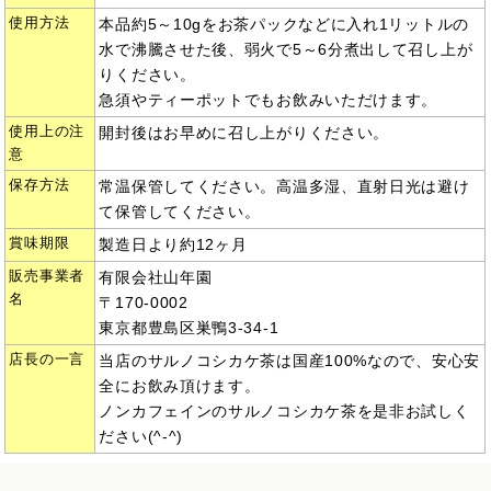
使用方法
本品約5～10gをお茶パックなどに入れ1リットルの
水で沸騰させた後、弱火で5～6分煮出して召し上が
りください。
急須やティーポットでもお飲みいただけます。
使用上の注
開封後はお早めに召し上がりください。
意
保存方法
常温保管してください。高温多湿、直射日光は避け
て保管してください。
賞味期限
製造日より約12ヶ月
販売事業者
有限会社山年園
名
〒170-0002
東京都豊島区巣鴨3-34-1
店長の一言
当店のサルノコシカケ茶は国産100%なので、安心安
全にお飲み頂けます。
ノンカフェインのサルノコシカケ茶を是非お試しく
ださい(^-^)