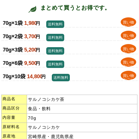
まとめて買うとお得です。
70g×1袋
1,980
買い物
円
送料無料
かごへ
70g×2袋
3,700
買い物
円
送料無料
かごへ
70g×3袋
5,200
買い物
円
送料無料
かごへ
70g×6袋
9,500
買い物
円
送料無料
かごへ
70g×10袋
14,800
買い物
円
送料無料
かごへ
商品名
サルノコシカケ茶
商品区分
食品・飲料
内容量
70g
原材料名
サルノコシカケ
原産地
宮崎県産・鹿児島県産