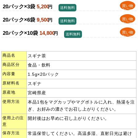
20パック×3袋
5,200
買い物
円
送料無料
かごへ
20パック×6袋
9,500
買い物
円
送料無料
かごへ
20パック×10袋
14,800
買い物
円
送料無料
かごへ
商品名
スギナ茶
商品区分
食品・飲料
内容量
1.5g×20パック
原材料名
スギナ
原産地
宮崎県産
使用方法
本品1包をマグカップやマグボトルに入れ、熱湯を注
ぎ、お好みの濃さでお召し上がりください。
使用上の注
開封後はお早めに召し上がりください。
意
保存方法
常温保管してください。高温多湿、直射日光は避け