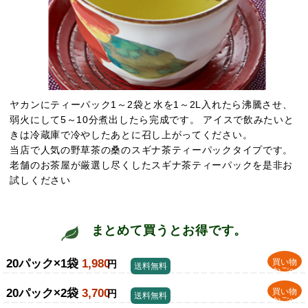
ヤカンにティーパック1～2袋と水を1～2L入れたら沸騰させ、
弱火にして5～10分煮出したら完成です。 アイスで飲みたいと
きは冷蔵庫で冷やしたあとに召し上がってください。
当店で人気の野草茶の桑のスギナ茶ティーパックタイプです。
老舗のお茶屋が厳選し尽くしたスギナ茶ティーパックを是非お
試しください
まとめて買うとお得です。
20パック×1袋
1,980
買い物
円
送料無料
かごへ
20パック×2袋
3,700
買い物
円
送料無料
かごへ