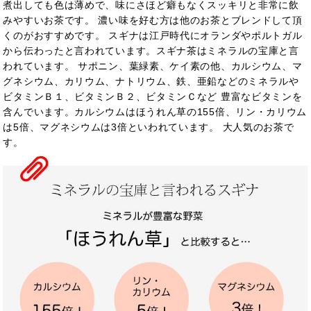
煮出しても色は薄めで、味にさほど癖もなくスッキリと非常に飲
みやすいお茶です。 濃い味を好む方は他のお茶とブレンドして頂
くのがおすすめです。
スギナは江戸時代にオランダやポルトガル
から
伝わったと言われています。スギナ茶はミネラルの宝庫と言
われています。 サポニン、葉緑素、ケイ素の他、カルシウム、マ
グネシウム、カリウム、ナトリウム、鉄、亜鉛などのミネラルや
ビタミンＢ１、ビタミンＢ２、ビタミンＣなど 豊富なビタミンを
含んでいます。カルシウムはほうれん草の155倍、リン・カリウム
は5倍、マグネシウムは3倍といわれています。
大人気のお茶で
す。