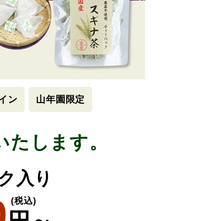
イン
山年園限定
いたします。
ック入り
0
(税込)
円～