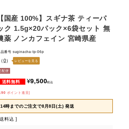
【国産 100%】スギナ茶 ティーパ
ック 1.5g×20パック×6袋セット 無
農薬 ノンカフェイン 宮崎県産
商品番号
suginacha-tp-06p
（
0
）
レビューを見る
宅配便
¥
9,500
税込
190
ポイント進呈]
14時までのご注文で
8月8日(土) 発送
送料込