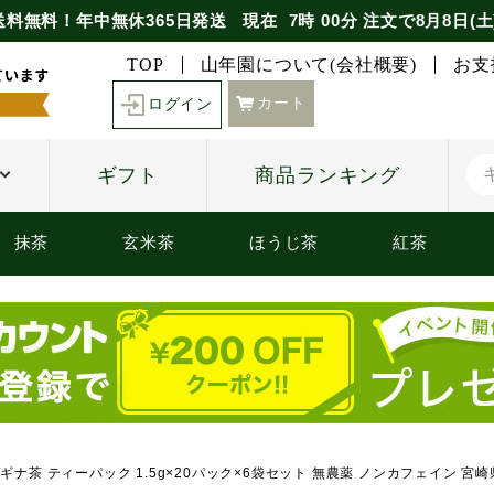
送料無料！年中無休365日発送
現在
7時
00分
注文で
8月8日(土
TOP
山年園について(会社概要)
お支
カート
ログイン
ギフト
商品ランキング
抹茶
玄米茶
ほうじ茶
紅茶
スギナ茶 ティーパック 1.5g×20パック×6袋セット 無農薬 ノンカフェイン 宮