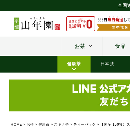
全国
お茶
食品
健康茶
日本茶
HOME
お茶
健康茶
スギナ茶
ティーパック
【国産 100%】