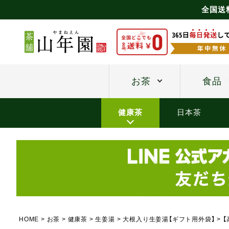
全国送
お茶
食品
健康茶
日本茶
HOME
お茶
健康茶
生姜湯
大根入り生姜湯【ギフト用外袋】
【