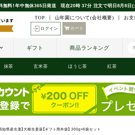
料無料！年中無休365日発送
現在
20時
37分
注文で
明日8月8日(
TOP
山年園について(会社概要)
お支
カート
ログイン
ギフト
商品ランキング
抹茶
玄米茶
ほうじ茶
紅茶
高知県産生姜】大根生姜湯【ギフト用外袋】 300g×6袋セット