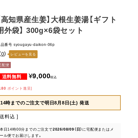
【高知県産生姜】大根生姜湯【ギフト
用外袋】 300g×6袋セット
商品番号
syougayu-daikon-06p
（
0
）
レビューを見る
宅配便
¥
9,000
税込
180
ポイント進呈]
14時までのご注文で
明日8月8日(土) 発送
送料込
本日
14時00分
までのご注文で
2026/08/09（日）
に
宅配便またはメ
ール便
でお届けします。