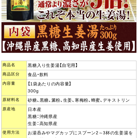
商品名
黒糖入り生姜湯【自宅用】
商品区分
食品・飲料
内容量
【1袋あたりの内容量】
300g
原材料名
砂糖、黒糖、澱粉、生姜、寒梅粉、蜂蜜、デキストリン
原産地
日本産
黒糖：沖縄県産
生姜：高知県産
使用方法
お湯呑みやマグカップにスプーン2～3杯の生姜湯を