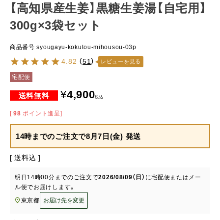
【高知県産生姜】黒糖生姜湯【自宅用】
300g×3袋セット
商品番号
syougayu-kokutou-mihousou-03p
4.82
（
51
）
レビューを見る
宅配便
¥
4,900
税込
[
98
ポイント進呈]
14時までのご注文で
8月7日(金) 発送
送料込
明日
14時00分
までのご注文で
2026/08/09（日）
に
宅配便またはメー
ル便
でお届けします。
東京都
お届け先を変更