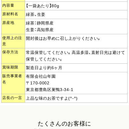
内容量
【一袋あたり】80g
原材料名
緑茶、生姜
原産地
緑茶：静岡県産
生姜：高知県産
使用上の注
開封後はお早めに召し上がりください。
意
保存方法
常温保管してください。高温多湿、直射日光は避けて
保管してください。
賞味期限
製造日より約6ヶ月
販売事業者
有限会社山年園
名
〒170-0002
東京都豊島区巣鴨3-34-1
店長の一言
上品な味のお茶ですよ(^-^)
たくさんのお客様に