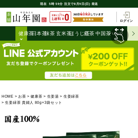
現在
5時
59分
注文で
8月9日(日) 発送
ログイン
健康茶
日本茶
抹茶
玄米茶
ほうじ茶
紅茶
中国茶
ハーブティ
HOME
お茶
健康茶
生姜湯
生姜緑茶
生姜緑茶 貴婦人 80g×3袋セット