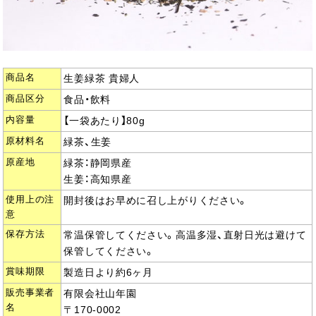
商品名
生姜緑茶 貴婦人
商品区分
食品・飲料
内容量
【一袋あたり】80g
原材料名
緑茶、生姜
原産地
緑茶：静岡県産
生姜：高知県産
使用上の注
開封後はお早めに召し上がりください。
意
保存方法
常温保管してください。高温多湿、直射日光は避けて
保管してください。
賞味期限
製造日より約6ヶ月
販売事業者
有限会社山年園
名
〒170-0002