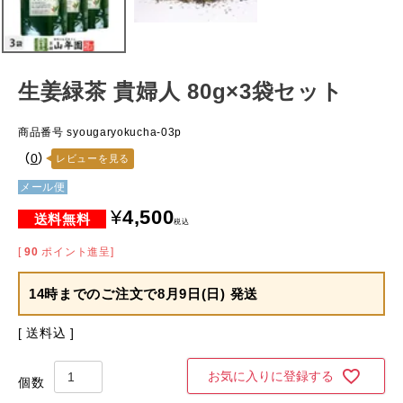
生姜緑茶 貴婦人 80g×3袋セット
商品番号
syougaryokucha-03p
（
0
）
レビューを見る
メール便
¥
4,500
税込
[
90
ポイント進呈]
14時までのご注文で
8月9日(日) 発送
送料込
お気に入りに登録する