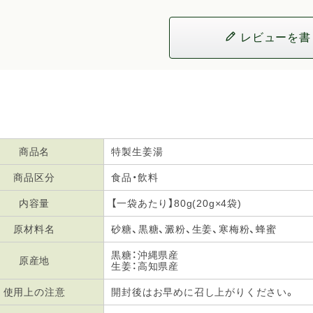
レビューを書
商品名
特製生姜湯
商品区分
食品・飲料
内容量
【一袋あたり】80g(20g×4袋)
原材料名
砂糖、黒糖、澱粉、生姜、寒梅粉、蜂蜜
黒糖：沖縄県産
原産地
生姜：高知県産
使用上の注意
開封後はお早めに召し上がりください。