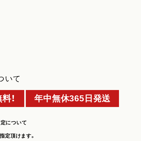
ついて
料！
年中無休365日発送
指定について
指定頂けます。