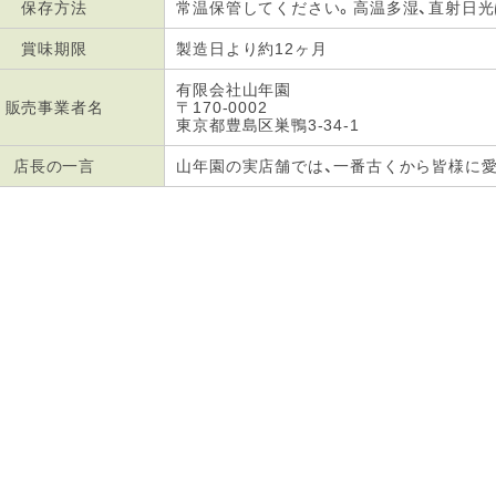
保存方法
常温保管してください。高温多湿、直射日
賞味期限
製造日より約12ヶ月
有限会社山年園
販売事業者名
〒170-0002
東京都豊島区巣鴨3-34-1
店長の一言
山年園の実店舗では、一番古くから皆様に愛用