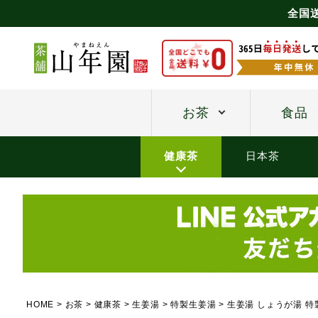
全国
お茶
食品
健康茶
日本茶
HOME
お茶
健康茶
生姜湯
特製生姜湯
生姜湯 しょうが湯 特製