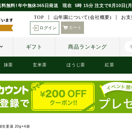
送料無料！年中無休365日発送
現在
5時
15分
注文で
8月10日(月
TOP
山年園について(会社概要)
お支
カート
ログイン
ギフト
商品ランキング
抹茶
玄米茶
ほうじ茶
紅茶
生姜湯 20g×4袋