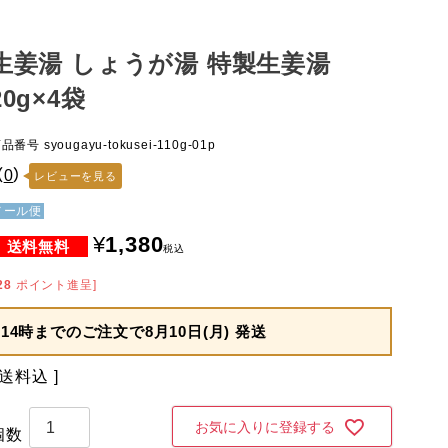
生姜湯 しょうが湯 特製生姜湯
20g×4袋
商品番号
syougayu-tokusei-110g-01p
（
0
）
レビューを見る
メール便
¥
1,380
税込
28
ポイント進呈]
14時までのご注文で
8月10日(月) 発送
送料込
お気に入りに登録する