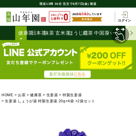
現在
13時
36分
注文で
8月7日(金) 発送
ログイン
健康茶
日本茶
抹茶
玄米茶
ほうじ茶
紅茶
中国茶
ハーブティ
HOME
お茶
健康茶
生姜湯
特製生姜湯
生姜湯 しょうが湯 特製生姜湯 20g×4袋 ×2袋セット