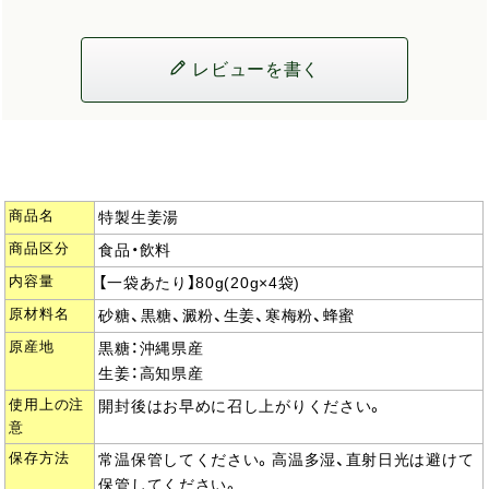
レビューを書く
商品名
特製生姜湯
商品区分
食品・飲料
内容量
【一袋あたり】80g(20g×4袋)
原材料名
砂糖、黒糖、澱粉、生姜、寒梅粉、蜂蜜
原産地
黒糖：沖縄県産
生姜：高知県産
使用上の注
開封後はお早めに召し上がりください。
意
保存方法
常温保管してください。高温多湿、直射日光は避けて
保管してください。