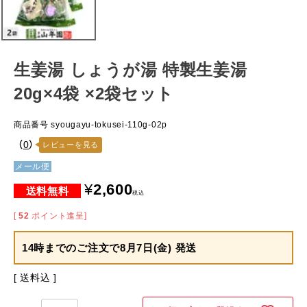
生姜湯 しょうが湯 特製生姜湯
20g×4袋 ×2袋セット
商品番号
syougayu-tokusei-110g-02p
（
0
）
レビューを見る
メール便
¥
2,600
税込
[
52
ポイント進呈]
14時までのご注文で
8月7日(金) 発送
送料込