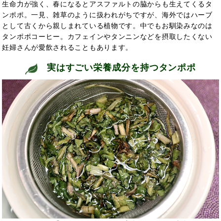
生命力が強く、春になるとアスファルトの脇からも生えてくるタ
ンポポ。一見、雑草のように扱われがちですが、海外では
ハーブ
として古くから親しまれている植物です。中でもお馴染みなのは
タンポポコーヒー。カフェインやタンニンなどを摂取したくない
妊婦さんが愛飲されることもあります。
実はすごい栄養成分を持つタンポポ