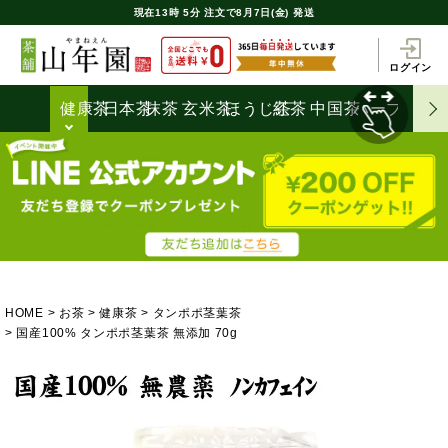
現在
13時
5分
注文で
8月7日(金) 発送
ログイン
健康茶
日本茶
抹茶
玄米茶
ほうじ茶
紅茶
中国茶
ハーブティ
HOME
お茶
健康茶
タンポポ茎葉茶
国産100% タンポポ茎葉茶 無添加 70g