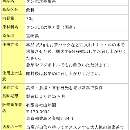
商品名
タンポポ茎葉茶
商品区分
飲料
内容量
70g
原材料名
タンポポの茎と葉（国産）
原産地
宮崎県
使用方法
本品 約5gをお茶パックなどに入れ1リットルの水で
沸騰させた後、弱火で5分程煮出してお召し上がりく
ださい。
急須やマグボトルでもお飲みいただけます。
使用上の注
開封後はお早めに召し上がりください。
意
保存方法
高温・多湿・直射日光を避け常温で保存
賞味期限
製造日より約12ヶ月
販売事業者
有限会社山年園
名
〒170-0002
東京都豊島区巣鴨3-34-1
店長の一言
当店が自信を持ってオススメする大人気の健康茶で