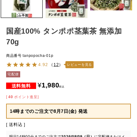
国産100% タンポポ茎葉茶 無添加
70g
商品番号
tanpopocha-01p
4.92
（
12
）
レビューを見る
宅配便
¥
1,980
税込
[
40
ポイント進呈]
14時までのご注文で
8月7日(金) 発送
送料込
明日
14時00分
までのご注文で
2026/08/09（日）
に
宅配便またはメ