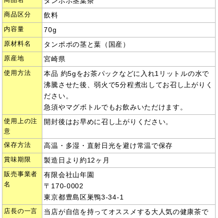
商品名
タンポポ茎葉茶
商品区分
飲料
内容量
70g
原材料名
タンポポの茎と葉（国産）
原産地
宮崎県
使用方法
本品 約5gをお茶パックなどに入れ1リットルの水で
沸騰させた後、弱火で5分程煮出してお召し上がりく
ださい。
急須やマグボトルでもお飲みいただけます。
使用上の注
開封後はお早めに召し上がりください。
意
保存方法
高温・多湿・直射日光を避け常温で保存
賞味期限
製造日より約12ヶ月
販売事業者
有限会社山年園
名
〒170-0002
東京都豊島区巣鴨3-34-1
店長の一言
当店が自信を持ってオススメする大人気の健康茶で