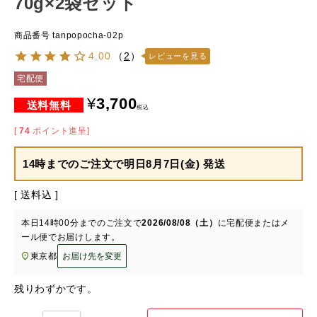
70g×2袋セット
商品番号
tanpopocha-02p
4.00
（
2
）
レビューを見る
宅配便
¥
3,700
税込
[
74
ポイント進呈]
14時までのご注文で
明日8月7日(金) 発送
送料込
本日
14時00分
までのご注文で
2026/08/08（土）
に
宅配便またはメ
ール便
でお届けします。
東京都
お届け先を変更
残りわずかです。