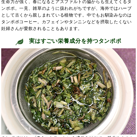
生命力が強く、春になるとアスファルトの脇からも生えてくるタ
ンポポ。一見、雑草のように扱われがちですが、海外では
ハーブ
として古くから親しまれている植物です。中でもお馴染みなのは
タンポポコーヒー。カフェインやタンニンなどを摂取したくない
妊婦さんが愛飲されることもあります。
実はすごい栄養成分を持つタンポポ