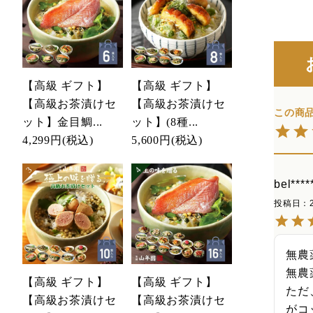
【高級 ギフト】
【高級 ギフト】
【高級お茶漬けセ
【高級お茶漬けセ
ット】金目鯛...
ット】(8種...
4,299円
(税込)
5,600円
(税込)
bel****
投稿日
無農
無農
【高級 ギフト】
【高級 ギフト】
ただ
【高級お茶漬けセ
【高級お茶漬けセ
がコ