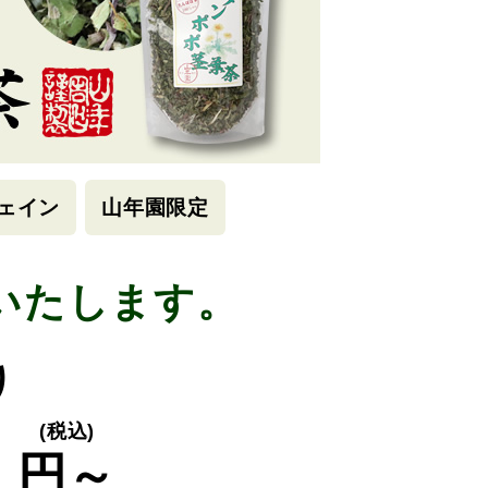
ェイン
山年園限定
いたします。
り
0
(税込)
円～