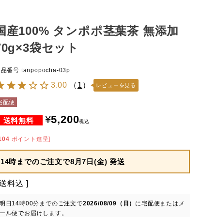
国産100% タンポポ茎葉茶 無添加
70g×3袋セット
商品番号
tanpopocha-03p
3.00
（
1
）
レビューを見る
宅配便
¥
5,200
税込
104
ポイント進呈]
14時までのご注文で
8月7日(金) 発送
送料込
明日
14時00分
までのご注文で
2026/08/09（日）
に
宅配便またはメ
ール便
でお届けします。