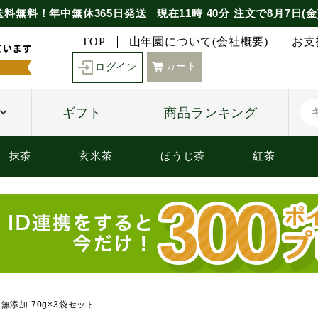
送料無料！年中無休365日発送
現在
11時
40分
注文で
8月7日(金
TOP
山年園について(会社概要)
お支
カート
ログイン
ギフト
商品ランキング
抹茶
玄米茶
ほうじ茶
紅茶
無添加 70g×3袋セット