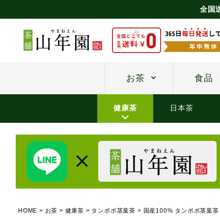
全国
お茶
食品
健康茶
日本茶
HOME
お茶
健康茶
タンポポ茎葉茶
国産100% タンポポ茎葉茶 