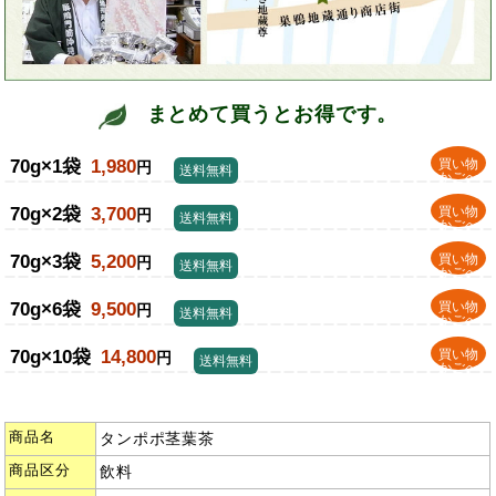
まとめて買うとお得です。
70g×1袋
1,980
買い物
円
送料無料
かごへ
70g×2袋
3,700
買い物
円
送料無料
かごへ
70g×3袋
5,200
買い物
円
送料無料
かごへ
70g×6袋
9,500
買い物
円
送料無料
かごへ
70g×10袋
14,800
買い物
円
送料無料
かごへ
商品名
タンポポ茎葉茶
商品区分
飲料