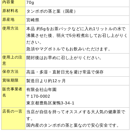
内容量
70g
原材料名
タンポポの茎と葉（国産）
原産地
宮崎県
使用方法
本品 約5gをお茶パックなどに入れ1リットルの水で
沸騰させた後、弱火で5分程煮出してお召し上がりく
ださい。
急須やマグボトルでもお飲みいただけます。
使用上の注
開封後はお早めに召し上がりください。
意
保存方法
高温・多湿・直射日光を避け常温で保存
賞味期限
製造日より約12ヶ月
販売事業者
有限会社山年園
名
〒170-0002
東京都豊島区巣鴨3-34-1
店長の一言
当店が自信を持ってオススメする大人気の健康茶で
す。
国内産のタンポポの茎と葉なので安心安全です。