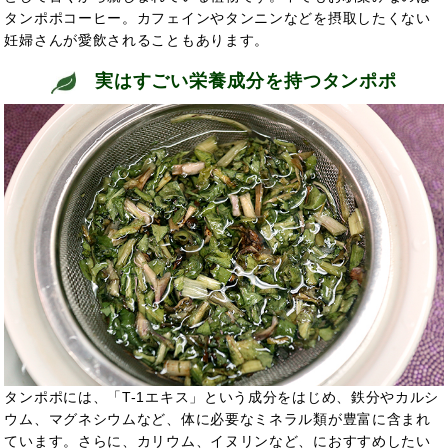
タンポポコーヒー。カフェインやタンニンなどを摂取したくない
妊婦さんが愛飲されることもあります。
実はすごい栄養成分を持つタンポポ
タンポポには、
「T-1エキス」という成分をはじめ、鉄分やカルシ
ウム、マグネシウムなど、体に必要なミネラル類が豊富に含まれ
ています。さらに、
カリウム、
イヌリンなど、
におすすめしたい