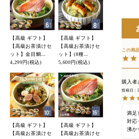
【高級 ギフト】
【高級 ギフト】
【高級お茶漬けセ
【高級お茶漬けセ
ット】金目鯛...
ット】(8種...
4,299円
(税込)
5,600円
(税込)
購入者
投稿日
満足
対応
【高級 ギフト】
【高級 ギフト】
沸か
【高級お茶漬けセ
【高級お茶漬けセ