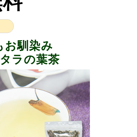
無料
もお馴染み
 タラの葉茶