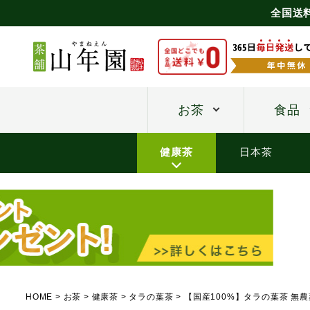
全国送
お茶
食品
健康茶
日本茶
HOME
お茶
健康茶
タラの葉茶
【国産100%】タラの葉茶 無農薬