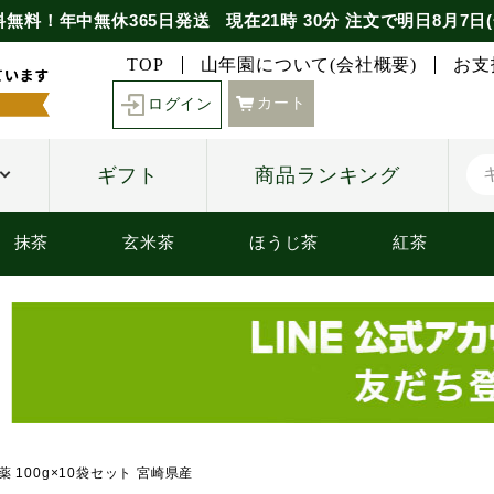
料無料！年中無休365日発送
現在
21時
30分
注文で
明日8月7日(
TOP
山年園について(会社概要)
お支
カート
ログイン
ギフト
商品ランキング
抹茶
玄米茶
ほうじ茶
紅茶
 100g×10袋セット 宮崎県産