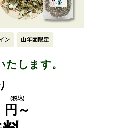
イン
山年園限定
いたします。
り
0
(税込)
円～