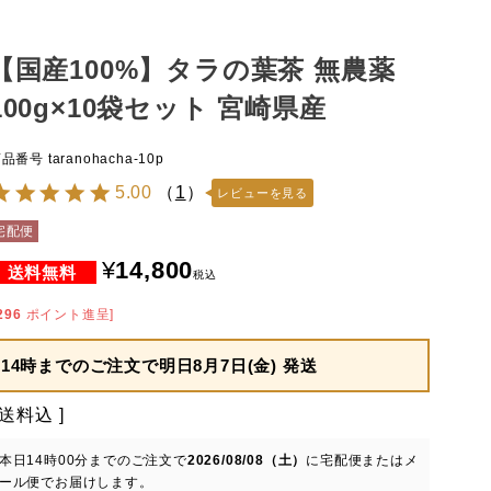
【国産100%】タラの葉茶 無農薬
100g×10袋セット 宮崎県産
商品番号
taranohacha-10p
5.00
（
1
）
レビューを見る
宅配便
¥
14,800
税込
296
ポイント進呈]
14時までのご注文で
明日8月7日(金) 発送
送料込
本日
14時00分
までのご注文で
2026/08/08（土）
に
宅配便またはメ
ール便
でお届けします。