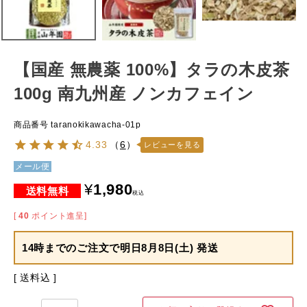
【国産 無農薬 100%】タラの木皮茶
100g 南九州産 ノンカフェイン
商品番号
taranokikawacha-01p
4.33
（
6
）
レビューを見る
メール便
¥
1,980
税込
[
40
ポイント進呈]
14時までのご注文で
明日8月8日(土) 発送
送料込