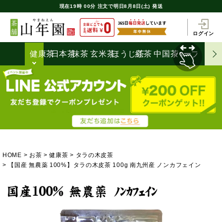
現在
19時
00分
注文で
明日8月8日(土) 発送
ログイン
健康茶
日本茶
抹茶
玄米茶
ほうじ茶
紅茶
中国茶
ハーブティ
HOME
お茶
健康茶
タラの木皮茶
【国産 無農薬 100%】タラの木皮茶 100g 南九州産 ノンカフェイン