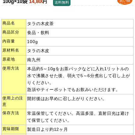
100g×10袋
14,800
買い物
円
送料無料
かごへ
商品名
タラの木皮茶
商品区分
食品・飲料
内容量
100g
原材料名
タラの木皮
原産地
南九州
使用方法
本品約5～10gをお茶パックなどに入れ1リットルの
水で沸騰させた後、弱火で5～6分煮出して召し上が
りください。
急須やティーポットでもお飲みいただけます。
使用上の注
開封後はお早めに召し上がりください。
意
保存方法
常温保管してください。高温多湿、直射日光は避け
て保管してください。
賞味期限
製造日より約12ヶ月