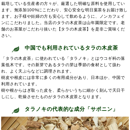
栽培している生産者の方々が、厳選した明確な原料を使用してい
ます。無添加100%にこだわり、安心安全な明日葉茶をお届け致し
ます。お子様や妊婦の方も安心して飲めるように、ノンカフェイ
ンにこだわりました。当店のタラの木皮茶は山年園限定です。老
舗のお茶屋がこだわり抜いた【タラの木皮茶】を是非ご賞味くだ
さい。
中国で
も利用されているタラの木皮茶
「タラの木皮茶」に使われている「タラノキ」とはウコギ科の落
葉低木です。その新芽であるタラの芽は季節の食材として扱わ
れ、よく天ぷらなどに調理されます。
樹皮や根皮には非常に多くの有用成分があり、日本
ほか、中国で
利用されています。
樹や根からはぎ取った皮を、柔らかいうちに細かく刻んで天日干
しにし、乾燥させたものがタラの木皮茶となります。
タラノキの代表的な成分「サポニン」