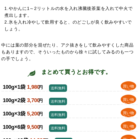
1.やかんに1～2リットルの水を入れ沸騰後茶葉を入れて中火で
煮出します。
2.氷を入れ冷やして飲用すると、のどごしが良く飲みやすいで
しょう。
中には葉の部分を混ぜたり、アク抜きをして飲みやすくした商品
もありますので、そういったものから徐々に試してみるのも一つ
の手でしょう。
まとめて買うとお得です。
100g×1袋
1,980
買い物
円
送料無料
かごへ
100g×2袋
3,700
買い物
円
送料無料
かごへ
100g×3袋
5,200
買い物
円
送料無料
かごへ
100g×6袋
9,500
買い物
円
送料無料
かごへ