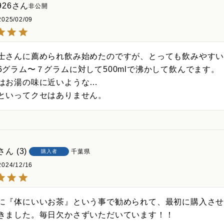
926
非公開
2025/02/09
士さんに薦められ飲み始めたのですが、とっても飲みやすい
6グラム〜７グラムに対して500mlで沸かして飲んでます。

はお湯の味に近いような…

といってクセはありません。
3
千葉県
購入者
2024/12/16
に『体にいいお茶』という事で勧められて、最初に購入さ
きました。毎日欠かさずいただいています！！