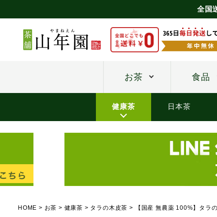
全国
お茶
食品
健康茶
日本茶
HOME
お茶
健康茶
タラの木皮茶
【国産 無農薬 100%】タラ