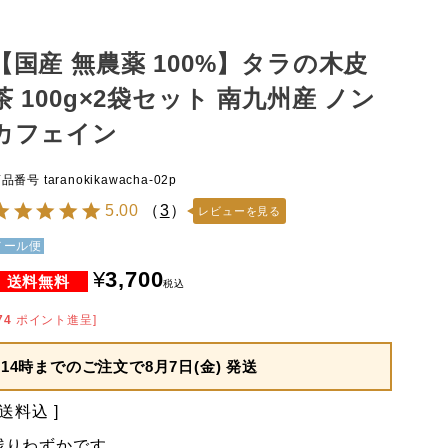
【国産 無農薬 100%】タラの木皮
茶 100g×2袋セット 南九州産 ノン
カフェイン
商品番号
taranokikawacha-02p
5.00
（
3
）
レビューを見る
メール便
¥
3,700
税込
74
ポイント進呈]
14時までのご注文で
8月7日(金) 発送
送料込
残りわずかです。