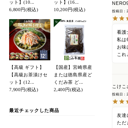
ット】(10...
ット】(16...
NERO
6,800円
(税込)
10,200円
(税込)
投稿日
看護
私は
お味
これ
【高級 ギフト】
【国産】宮崎県産
【高級お茶漬けセ
または徳島県産ど
ット】(12...
くだみ茶 ど...
こけこ
7,900円
(税込)
2,400円
(税込)
投稿日
最近チェックした商品
友達
ただ