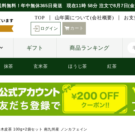
送料無料！年中無休365日発送
現在
11時
58分
注文で
8月7日(金
TOP
山年園について(会社概要)
お支
カート
ログイン
ギフト
商品ランキング
抹茶
玄米茶
ほうじ茶
紅茶
の木皮茶 100g×2袋セット 南九州産 ノンカフェイン