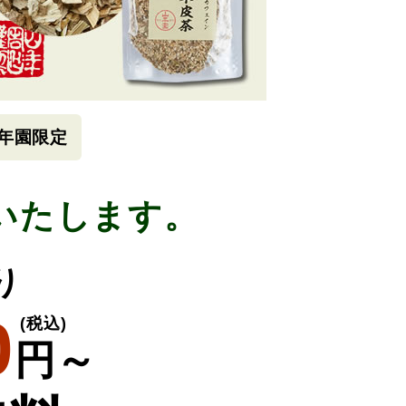
年園限定
いたします。
り
0
(税込)
円～