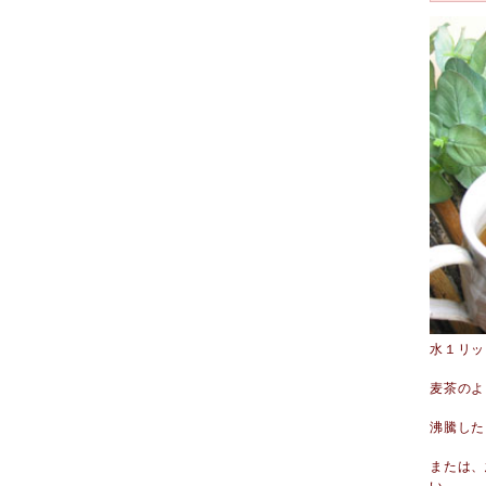
水１リッ
麦茶のよ
沸騰した
または、
い。