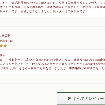
こちらで鹿児島県産の杜仲茶を頂きました。今回は国産杜仲茶を３０包入りを
煮出しでも水出しでも使用可能で、濃さの調節もできました。私はポット800m
みやすいです。便秘しなくなりました。脱メタボはこれからです。
非公開
2008/11/15
肪が…；；

査で中性脂肪が少し高いと指摘されたので購入。今まで健康茶っぽいお茶は産
みようかと思いました。飲んでみると意外にも癖がほとんどなく非常に飲みや
ヶ月続けた所（もちろん食事にも気を使いましたが）中性脂肪が正常値になっ
すべてのレビュー