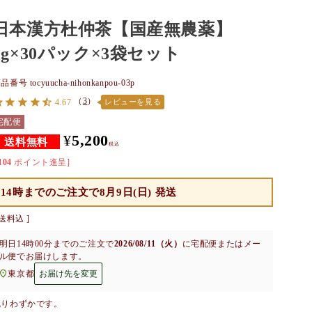
日本漢方杜仲茶【国産無農薬】
2g×30パック×3袋セット
商品番号
tocyuucha-nihonkanpou-03p
（
3
）
4.67
レビューを見る
宅配便
¥
5,200
税込
104
ポイント進呈]
14時までのご注文で
8月9日(日) 発送
送料込
明日
14時00分
までのご注文で
2026/08/11（火）
に
宅配便またはメー
ル便
でお届けします。
東京都
お届け先を変更
残りわずかです。