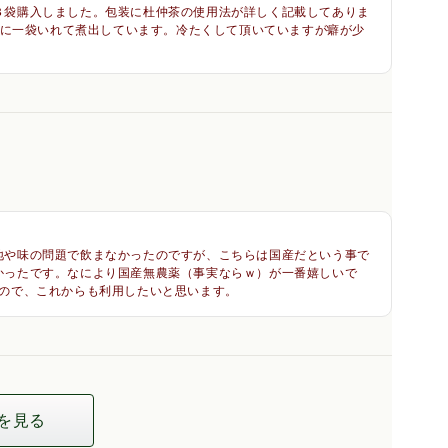
３袋購入しました。包装に杜仲茶の使用法が詳しく記載してありま
lに一袋いれて煮出しています。冷たくして頂いていますが癖が少
地や味の問題で飲まなかったのですが、こちらは国産だという事で
かったです。なにより国産無農薬（事実ならｗ）が一番嬉しいで
たので、これからも利用したいと思います。
を見る