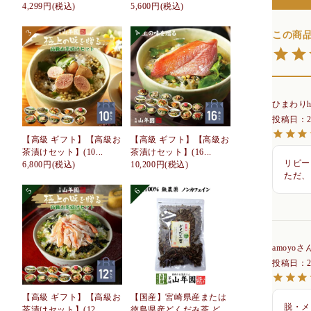
4,299円
(税込)
5,600円
(税込)
ひまわりh
投稿日
【高級 ギフト】【高級お
【高級 ギフト】【高級お
茶漬けセット】(10...
茶漬けセット】(16...
リピー
6,800円
(税込)
10,200円
(税込)
ただ、
amoyo
投稿日
【高級 ギフト】【高級お
【国産】宮崎県産または
脱・メ
茶漬けセット】(12...
徳島県産どくだみ茶 ど...