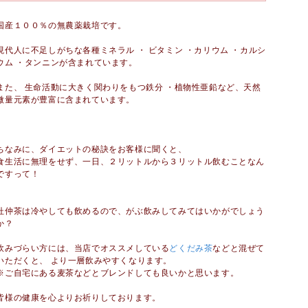
国産１００％の無農薬栽培です。
現代人に不足しがちな各種ミネラル ・ ビタミン ・カリウム ・カルシ
ウム ・タンニンが含まれています。
また、 生命活動に大きく関わりをもつ鉄分 ・植物性亜鉛など、天然
微量元素が豊富に含まれています。
ちなみに、ダイエットの秘訣をお客様に聞くと、
食生活に無理をせず、一日、２リットルから３リットル飲むことなん
ですって！
杜仲茶は冷やしても飲めるので、がぶ飲みしてみてはいかがでしょう
か？
飲みづらい方には、当店でオススメしている
どくだみ茶
などと混ぜて
いただくと、 より一層飲みやすくなります。
※ご自宅にある麦茶などとブレンドしても良いかと思います。
皆様の健康を心よりお祈りしております。