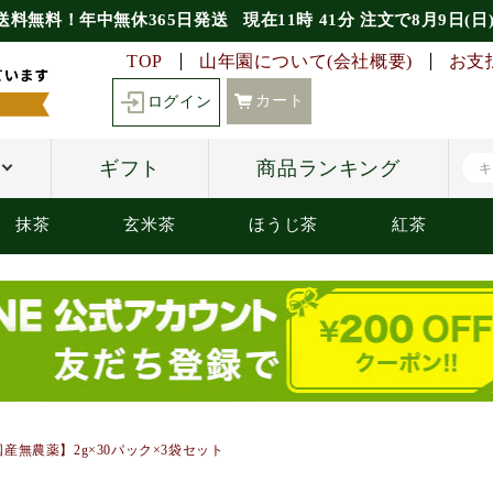
送料無料！年中無休365日発送
現在
11時
41分
注文で
8月9日(日
TOP
山年園について(会社概要)
お支
カート
ログイン
ギフト
商品ランキング
抹茶
玄米茶
ほうじ茶
紅茶
産無農薬】2g×30パック×3袋セット