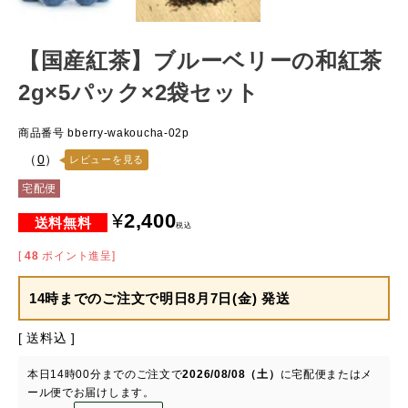
【国産紅茶】ブルーベリーの和紅茶
2g×5パック×2袋セット
商品番号
bberry-wakoucha-02p
（
0
）
レビューを見る
宅配便
¥
2,400
税込
[
48
ポイント進呈]
14時までのご注文で
明日8月7日(金) 発送
送料込
本日
14時00分
までのご注文で
2026/08/08（土）
に
宅配便またはメ
ール便
でお届けします。