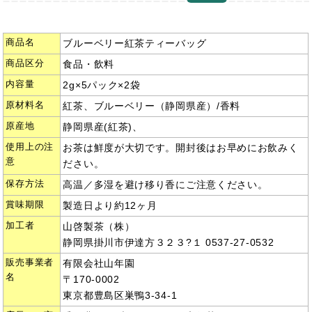
商品名
ブルーベリー紅茶ティーバッグ
商品区分
食品・飲料
内容量
2g×5パック×2袋
原材料名
紅茶、ブルーベリー（静岡県産）/香料
原産地
静岡県産(紅茶)、
使用上の注
お茶は鮮度が大切です。開封後はお早めにお飲みく
意
ださい。
保存方法
高温／多湿を避け移り香にご注意ください。
賞味期限
製造日より約12ヶ月
加工者
山啓製茶（株）
静岡県掛川市伊達方３２３?１ 0537-27-0532
販売事業者
有限会社山年園
名
〒170-0002
東京都豊島区巣鴨3-34-1