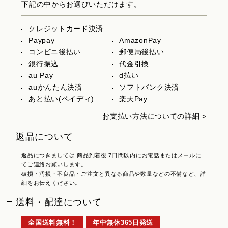
下記の中からお選びいただけます。
クレジットカード決済
Paypay
AmazonPay
コンビニ後払い
郵便局後払い
銀行振込
代金引換
au Pay
d払い
auかんたん決済
ソフトバンク決済
あと払い(ペイディ)
楽天Pay
お支払い方法についての詳細 >
返品について
返品につきましては 商品到着後 7日間以内にお電話またはメールに
てご連絡お願いします。
破損・汚損・不良品・ご注文と異なる商品や数量などの不備など、詳
細をお伝えください。
送料・配達について
全国送料無料！
年中無休365日発送