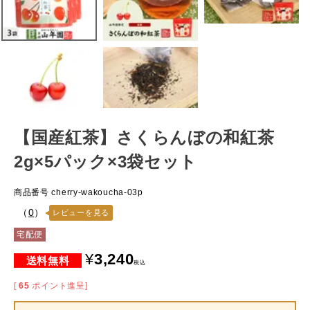
【国産紅茶】さくらんぼの和紅茶
2g×5パック×3袋セット
商品番号
cherry-wakoucha-03p
（
0
）
レビューを見る
宅配便
¥
3,240
税込
[
65
ポイント進呈]