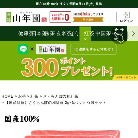
現在
15時
08分
注文で
明日8月11日(火) 発送
ログイン
健康茶
日本茶
抹茶
玄米茶
ほうじ茶
紅茶
中国茶
ハーブティ
HOME
お茶
紅茶
さくらんぼの和紅茶
【国産紅茶】さくらんぼの和紅茶 2g×5パック×3袋セット