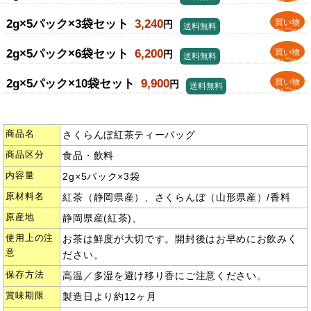
かごへ
2g×5パック×3袋セット
3,240
買い物
円
送料無料
かごへ
2g×5パック×6袋セット
6,200
買い物
円
送料無料
かごへ
2g×5パック×10袋セット
9,900
買い物
円
送料無料
かごへ
商品名
さくらんぼ紅茶ティーバッグ
商品区分
食品・飲料
内容量
2g×5パック×3袋
原材料名
紅茶（静岡県産）、さくらんぼ（山形県産）/香料
原産地
静岡県産(紅茶)、
使用上の注
お茶は鮮度が大切です。開封後はお早めにお飲みく
意
ださい。
保存方法
高温／多湿を避け移り香にご注意ください。
賞味期限
製造日より約12ヶ月