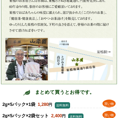
まとめて買うとお得です。
2g×5パック×1袋
1,280
買い物
円
送料無料
かごへ
2g×5パック×2袋セット
2,400
買い物
円
送料無料