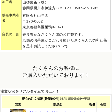
加工者
山啓製茶（株）
静岡県掛川市伊達方３２３?１ 0537-27-0532
販売事業者
有限会社山年園
名
〒170-0002
東京都豊島区巣鴨3-34-1
店長の一言
香り豊かなさくらんぼの和紅茶です。
老舗のお茶屋がこだわり抜いたさくらんぼの和紅茶
を是非お試しください(^-^)/
たくさんのお客様に
ご購入いただいております！
注文状況をリアルタイムでお伝え！