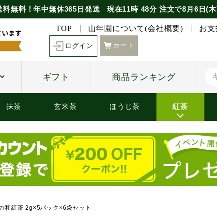
送料無料！年中無休365日発送
現在
11時
48分
注文で
8月6日(木
TOP
山年園について(会社概要)
お支
カート
ログイン
ギフト
商品ランキング
抹茶
玄米茶
ほうじ茶
紅茶
和紅茶 2g×5パック×6袋セット