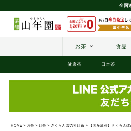
全国
お茶
食品
健康茶
日本茶
HOME
お茶
紅茶
さくらんぼの和紅茶
【国産紅茶】さくらんぼの