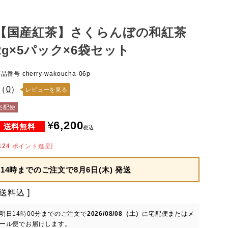
【国産紅茶】さくらんぼの和紅茶
2g×5パック×6袋セット
商品番号
cherry-wakoucha-06p
（
0
）
レビューを見る
宅配便
¥
6,200
税込
124
ポイント進呈]
14時までのご注文で
8月6日(木) 発送
送料込
明日
14時00分
までのご注文で
2026/08/08（土）
に
宅配便またはメ
ール便
でお届けします。