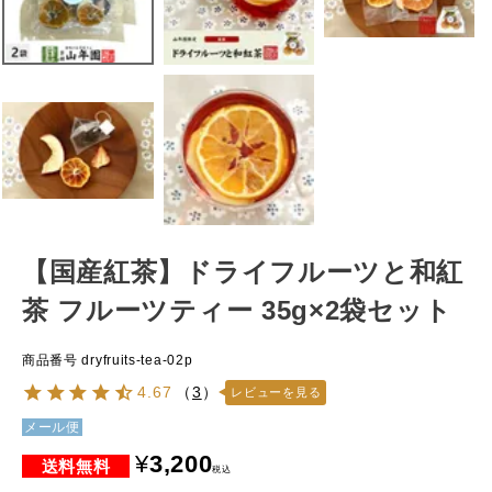
【国産紅茶】ドライフルーツと和紅
茶 フルーツティー 35g×2袋セット
商品番号
dryfruits-tea-02p
4.67
（
3
）
レビューを見る
メール便
¥
3,200
税込