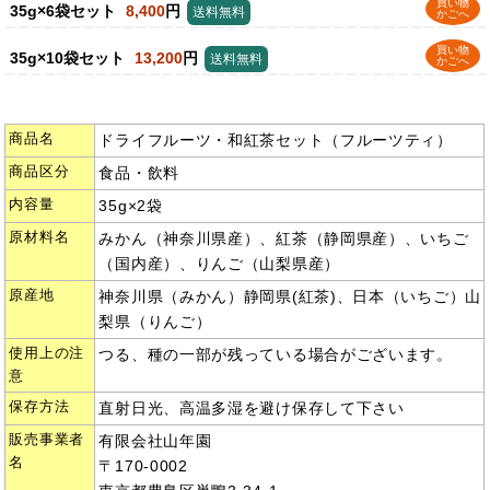
買い物
35g×6袋セット
8,400
円
送料無料
かごへ
買い物
35g×10袋セット
13,200
円
送料無料
かごへ
商品名
ドライフルーツ・和紅茶セット（フルーツティ）
商品区分
食品・飲料
内容量
35g×2袋
原材料名
みかん（神奈川県産）、紅茶（静岡県産）、いちご
（国内産）、りんご（山梨県産）
原産地
神奈川県（みかん）静岡県(紅茶)、日本（いちご）山
梨県（りんご）
使用上の注
つる、種の一部が残っている場合がございます。
意
保存方法
直射日光、高温多湿を避け保存して下さい
販売事業者
有限会社山年園
名
〒170-0002