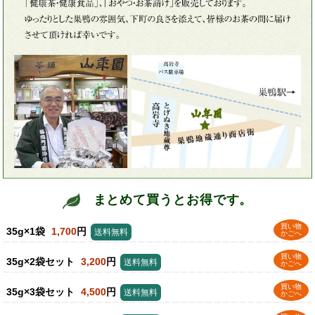
まとめて買うとお得です。
買い物
35g×1袋
1,700
円
送料無料
かごへ
買い物
35g×2袋セット
3,200
円
送料無料
かごへ
買い物
35g×3袋セット
4,500
円
送料無料
かごへ