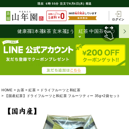
現在
6時
55分
注文で
8月6日(木) 発送
ログイン
健康茶
日本茶
抹茶
玄米茶
ほうじ茶
紅茶
中国茶
ハーブティ
HOME
お茶
紅茶
ドライフルーツと和紅茶
【国産紅茶】ドライフルーツと和紅茶 フルーツティー 35g×2袋セット