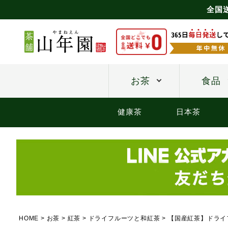
全国
お茶
食品
健康茶
日本茶
HOME
お茶
紅茶
ドライフルーツと和紅茶
【国産紅茶】ドライフ