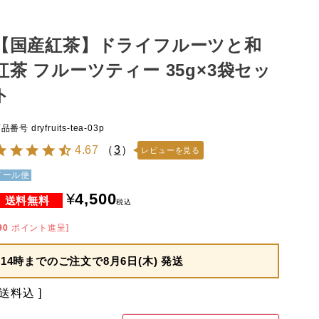
【国産紅茶】ドライフルーツと和
紅茶 フルーツティー 35g×3袋セッ
ト
商品番号
dryfruits-tea-03p
4.67
（
3
）
レビューを見る
メール便
¥
4,500
税込
90
ポイント進呈]
14時までのご注文で
8月6日(木) 発送
送料込