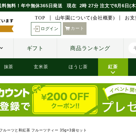
送料無料！年中無休365日発送
現在
2時
27分
注文で
8月6日(木
TOP
山年園について(会社概要)
お支
カート
ログイン
ギフト
商品ランキング
抹茶
玄米茶
ほうじ茶
紅茶
ルーツと和紅茶 フルーツティー 35g×3袋セット