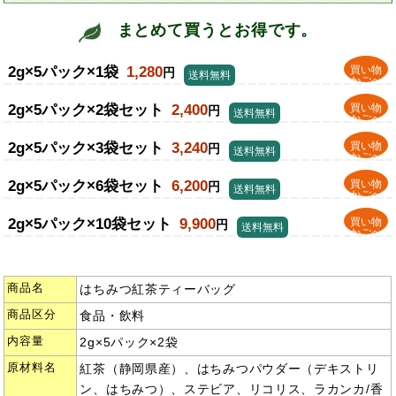
まとめて買うとお得です。
2g×5パック×1袋
1,280
買い物
円
送料無料
かごへ
2g×5パック×2袋セット
2,400
買い物
円
送料無料
かごへ
2g×5パック×3袋セット
3,240
買い物
円
送料無料
かごへ
2g×5パック×6袋セット
6,200
買い物
円
送料無料
かごへ
2g×5パック×10袋セット
9,900
買い物
円
送料無料
かごへ
商品名
はちみつ紅茶ティーバッグ
商品区分
食品・飲料
内容量
2g×5パック×2袋
原材料名
紅茶（静岡県産）、はちみつパウダー（デキストリ
ン、はちみつ）、ステビア、リコリス、ラカンカ/香