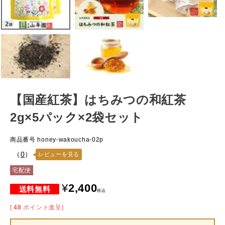
【国産紅茶】はちみつの和紅茶
2g×5パック×2袋セット
商品番号
honey-wakoucha-02p
（
0
）
レビューを見る
宅配便
¥
2,400
税込
[
48
ポイント進呈]