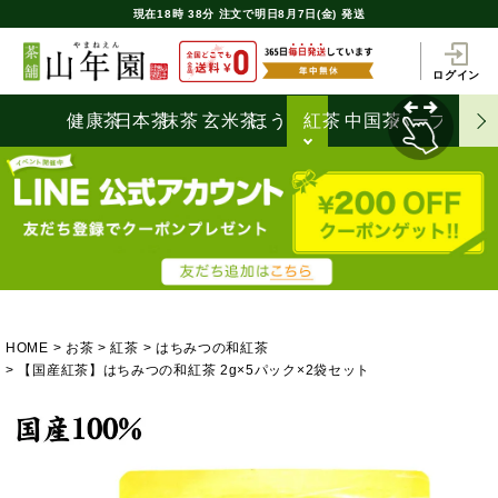
現在
18時
38分
注文で
明日8月7日(金) 発送
ログイン
健康茶
日本茶
抹茶
玄米茶
ほうじ茶
紅茶
中国茶
ハーブティ
HOME
お茶
紅茶
はちみつの和紅茶
【国産紅茶】はちみつの和紅茶 2g×5パック×2袋セット