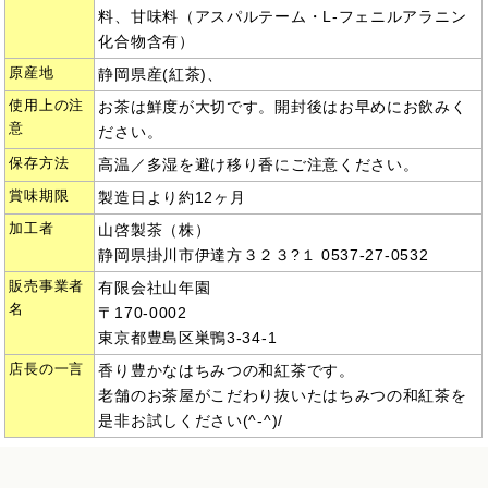
料、甘味料（アスパルテーム・L-フェニルアラニン
化合物含有）
原産地
静岡県産(紅茶)、
使用上の注
お茶は鮮度が大切です。開封後はお早めにお飲みく
意
ださい。
保存方法
高温／多湿を避け移り香にご注意ください。
賞味期限
製造日より約12ヶ月
加工者
山啓製茶（株）
静岡県掛川市伊達方３２３?１ 0537-27-0532
販売事業者
有限会社山年園
名
〒170-0002
東京都豊島区巣鴨3-34-1
店長の一言
香り豊かなはちみつの和紅茶です。
老舗のお茶屋がこだわり抜いたはちみつの和紅茶を
是非お試しください(^-^)/