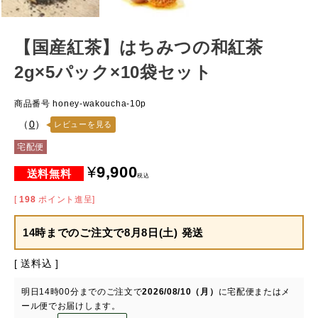
【国産紅茶】はちみつの和紅茶
2g×5パック×10袋セット
商品番号
honey-wakoucha-10p
（
0
）
レビューを見る
宅配便
¥
9,900
税込
[
198
ポイント進呈]
14時までのご注文で
8月8日(土) 発送
送料込
明日
14時00分
までのご注文で
2026/08/10（月）
に
宅配便またはメ
ール便
でお届けします。