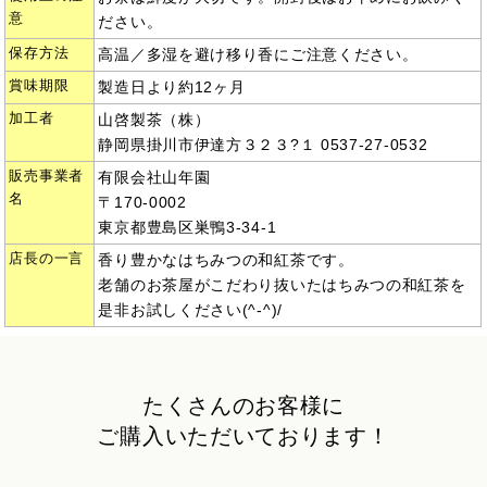
意
ださい。
保存方法
高温／多湿を避け移り香にご注意ください。
賞味期限
製造日より約12ヶ月
加工者
山啓製茶（株）
静岡県掛川市伊達方３２３?１ 0537-27-0532
販売事業者
有限会社山年園
名
〒170-0002
東京都豊島区巣鴨3-34-1
店長の一言
香り豊かなはちみつの和紅茶です。
老舗のお茶屋がこだわり抜いたはちみつの和紅茶を
是非お試しください(^-^)/
たくさんのお客様に
ご購入いただいております！