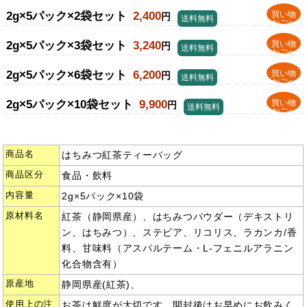
2g×5パック×2袋セット
2,400
買い物
円
送料無料
かごへ
2g×5パック×3袋セット
3,240
買い物
円
送料無料
かごへ
2g×5パック×6袋セット
6,200
買い物
円
送料無料
かごへ
2g×5パック×10袋セット
9,900
買い物
円
送料無料
かごへ
商品名
はちみつ紅茶ティーバッグ
商品区分
食品・飲料
内容量
2g×5パック×10袋
原材料名
紅茶（静岡県産）、はちみつパウダー（デキストリ
ン、はちみつ）、ステビア、リコリス、ラカンカ/香
料、甘味料（アスパルテーム・L-フェニルアラニン
化合物含有）
原産地
静岡県産(紅茶)、
使用上の注
お茶は鮮度が大切です。開封後はお早めにお飲みく