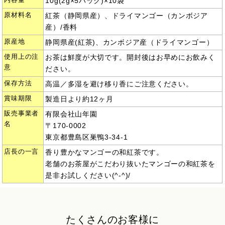
10g(2g×5パック)×10袋
原材料名
紅茶（静岡県産）、ドライマンゴー（カンボジア
産）/香料
原産地
静岡県産(紅茶)、カンボジア産（ドライマンゴー）
使用上の注
お茶は鮮度が大切です。開封後はお早めにお飲みく
意
ださい。
保存方法
高温／多湿を避け移り香にご注意ください。
賞味期限
製造日より約12ヶ月
販売事業者
有限会社山年園
名
〒170-0002
東京都豊島区巣鴨3-34-1
店長の一言
香り豊かなマンゴーの和紅茶です。
老舗のお茶屋がこだわり抜いたマンゴーの和紅茶を
是非お試しください(^-^)/
たくさんのお客様に