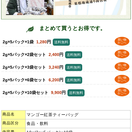
まとめて買うとお得です。
買い物
2g×5パック×1袋
1,280
円
送料無料
かごへ
買い物
2g×5パック×2袋セット
2,400
円
送料無料
かごへ
買い物
2g×5パック×3袋セット
3,240
円
送料無料
かごへ
買い物
2g×5パック×6袋セット
6,200
円
送料無料
かごへ
買い物
2g×5パック×10袋セット
9,900
円
送料無料
かごへ
商品名
マンゴー紅茶ティーバッグ
商品区分
食品・飲料
内容量