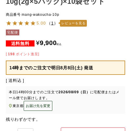
10g(2g×5パック)×10袋セット
商品番号
mang-wakoucha-10p
5.00
（
1
）
レビューを見る
宅配便
¥
9,900
税込
[
198
ポイント進呈]
14時までのご注文で
明日8月8日(土) 発送
送料込
本日
14時00分
までのご注文で
2026/08/09（日）
に
宅配便またはメ
ール便
でお届けします。
東京都
お届け先を変更
残りわずかです。