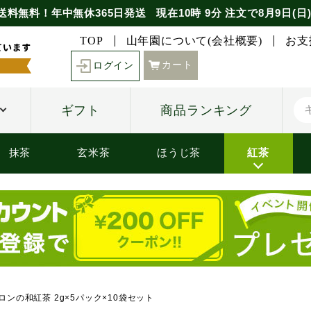
送料無料！年中無休365日発送
現在
10時
9分
注文で
8月9日(日
TOP
山年園について(会社概要)
お支
カート
ログイン
ギフト
商品ランキング
抹茶
玄米茶
ほうじ茶
紅茶
ンの和紅茶 2g×5パック×10袋セット