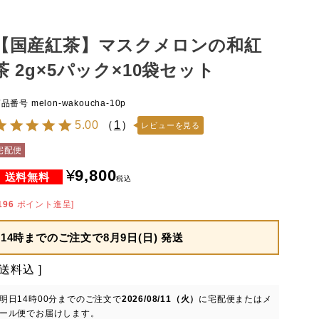
【国産紅茶】マスクメロンの和紅
茶 2g×5パック×10袋セット
商品番号
melon-wakoucha-10p
5.00
（
1
）
レビューを見る
宅配便
¥
9,800
税込
196
ポイント進呈]
14時までのご注文で
8月9日(日) 発送
送料込
明日
14時00分
までのご注文で
2026/08/11（火）
に
宅配便またはメ
ール便
でお届けします。