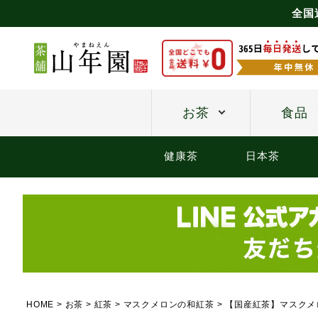
全国
お茶
食品
健康茶
日本茶
HOME
お茶
紅茶
マスクメロンの和紅茶
【国産紅茶】マスクメロ