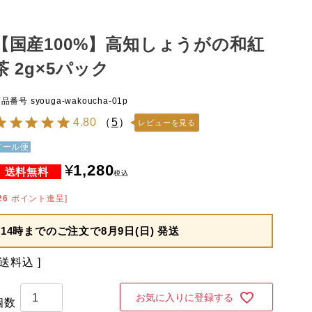
【国産100%】高知しょうがの和紅
茶 2g×5パック
商品番号
syouga-wakoucha-01p
4.80
（
5
）
レビューを見る
メール便
¥
1,280
税込
26
ポイント進呈]
14時までのご注文で
8月9日(日) 発送
送料込
お気に入りに登録する