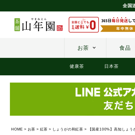
全国
お茶
食品
健康茶
日本茶
HOME
お茶
紅茶
しょうがの和紅茶
【国産100%】高知しょうが