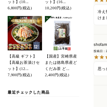
ット】(10...
ット】(16...
6,800円
(税込)
10,200円
(税込)
冷え
けま
shofam
投稿日
【高級 ギフト】
【国産】宮崎県産
【高級お茶漬けセ
または徳島県産ど
思っ
ット】(12...
くだみ茶 ど...
7,900円
(税込)
2,400円
(税込)
最近チェックした商品