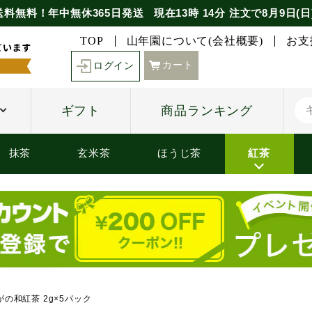
送料無料！年中無休365日発送
現在
13時
14分
注文で
8月9日(日
TOP
山年園について(会社概要)
お支
カート
ログイン
ギフト
商品ランキング
抹茶
玄米茶
ほうじ茶
紅茶
の和紅茶 2g×5パック