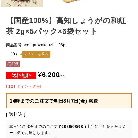
【国産100%】高知しょうがの和紅
茶 2g×5パック×6袋セット
商品番号
syouga-wakoucha-06p
（
0
）
レビューを見る
宅配便
¥
6,200
税込
[
124
ポイント進呈]
14時までのご注文で
明日8月7日(金) 発送
送料込
本日
14時00分
までのご注文で
2026/08/08（土）
に
宅配便またはメ
ール便
でお届けします。