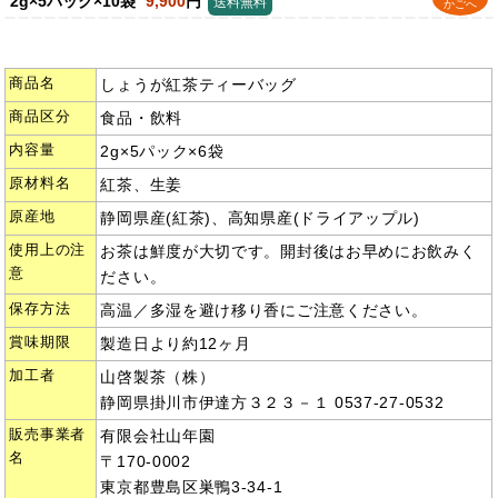
2g×5パック×10袋
9,900
円
送料無料
かごへ
商品名
しょうが紅茶ティーバッグ
商品区分
食品・飲料
内容量
2g×5パック×6袋
原材料名
紅茶、生姜
原産地
静岡県産(紅茶)、高知県産(ドライアップル)
使用上の注
お茶は鮮度が大切です。開封後はお早めにお飲みく
意
ださい。
保存方法
高温／多湿を避け移り香にご注意ください。
賞味期限
製造日より約12ヶ月
加工者
山啓製茶（株）
静岡県掛川市伊達方３２３－１ 0537-27-0532
販売事業者
有限会社山年園
名
〒170-0002
東京都豊島区巣鴨3-34-1