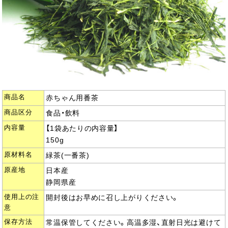
商品名
赤ちゃん用番茶
商品区分
食品・飲料
内容量
【1袋あたりの内容量】
150g
原材料名
緑茶(一番茶)
原産地
日本産
静岡県産
使用上の注
開封後はお早めに召し上がりください。
意
保存方法
常温保管してください。高温多湿、直射日光は避けて