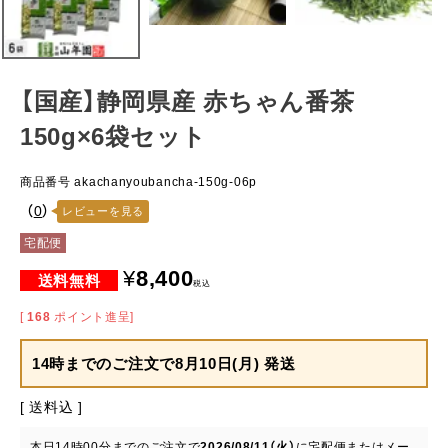
【国産】静岡県産 赤ちゃん番茶
150g×6袋セット
商品番号
akachanyoubancha-150g-06p
（
0
）
レビューを見る
宅配便
¥
8,400
税込
[
168
ポイント進呈]
14時までのご注文で
8月10日(月) 発送
送料込
本日
14時00分
までのご注文で
2026/08/11（火）
に
宅配便またはメー