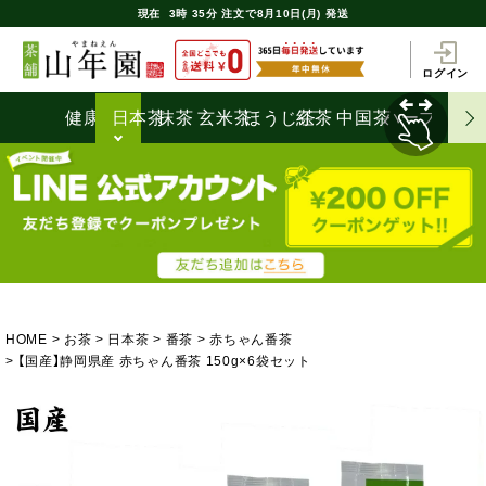
現在
3時
35分
注文で
8月10日(月) 発送
ログイン
健康茶
日本茶
抹茶
玄米茶
ほうじ茶
紅茶
中国茶
ハーブティ
HOME
お茶
日本茶
番茶
赤ちゃん番茶
【国産】静岡県産 赤ちゃん番茶 150g×6袋セット