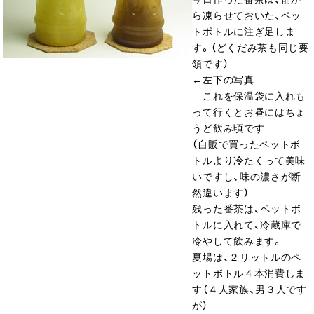
ら凍らせておいた、ペッ
トボトルに注ぎ足しま
す。（どくだみ茶も同じ要
領です）
←左下の写真
これを保温袋に入れも
って行くとお昼にはちょ
うど飲み頃です
（自販で買ったペットボ
トルより冷たくって美味
いですし、味の濃さが断
然違います）
残った番茶は、ペットボ
トルに入れて、冷蔵庫で
冷やして飲みます。
夏場は、２リットルのペ
ットボトル４本消費しま
す（４人家族、男３人です
が）