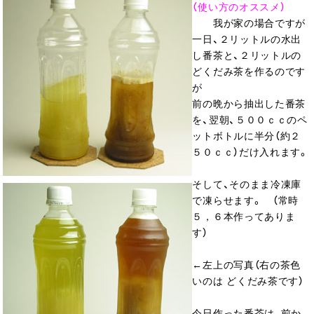
（使い方のオススメ）
我が家の場合ですが
一日、２リットルの水出
し番茶と、２リットルの
どくだみ茶を作るのです
が
前の晩から抽出した番茶
を、翌朝、５００ｃｃのペ
ットボトルに半分（約２
５０ｃｃ）だけ入れます。
そして、そのまま冷凍庫
で凍らせます。 （常時
５，６本作ってありま
す）
←左上の写真（右の茶色
いのは どくだみ茶です）
今日作った番茶は、前か