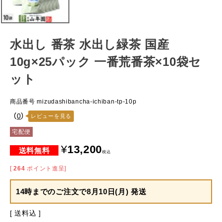
水出し 番茶 水出し緑茶 国産
10g×25パック 一番荒番茶×10袋セ
ット
商品番号
mizudashibancha-ichiban-tp-10p
（
0
）
レビューを見る
宅配便
¥
13,200
税込
[
264
ポイント進呈]
14時までのご注文で
8月10日(月) 発送
送料込