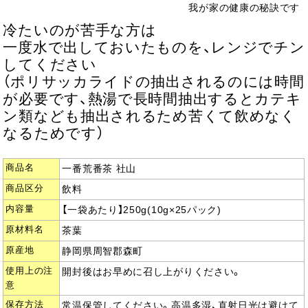
我が家の健康の秘訣です
冷たいのが苦手な方は
一度水で出しておいたものを、レンジでチン
してください
（ポリサッカライドの抽出されるのには時間
が必要です、熱湯で長時間抽出するとカテキ
ン類なども抽出されるため苦くて飲めなく
なるためです）
商品名
一番荒番茶 社山
商品区分
飲料
内容量
【一袋あたり】250g(10g×25パック)
原材料名
茶葉
原産地
静岡県周智郡森町
使用上の注
開封後はお早めに召し上がりください。
意
保存方法
常温保管してください。高温多湿、直射日光は避けて