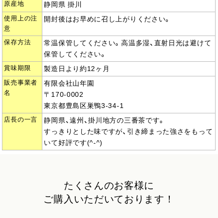
原産地
静岡県 掛川
使用上の注
開封後はお早めに召し上がりください。
意
保存方法
常温保管してください。高温多湿、直射日光は避けて
保管してください。
賞味期限
製造日より約12ヶ月
販売事業者
有限会社山年園
名
〒170-0002
東京都豊島区巣鴨3-34-1
店長の一言
静岡県、遠州、掛川地方の三番茶です。
すっきりとした味ですが、引き締まった強さをもって
いて好評です(^-^)
たくさんのお客様に
ご購入いただいております！