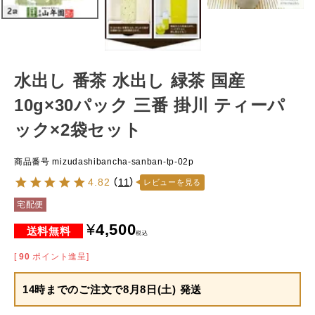
水出し 番茶 水出し 緑茶 国産
10g×30パック 三番 掛川 ティーパ
ック×2袋セット
商品番号
mizudashibancha-sanban-tp-02p
4.82
（
11
）
レビューを見る
宅配便
¥
4,500
税込
[
90
ポイント進呈]
14時までのご注文で
8月8日(土) 発送