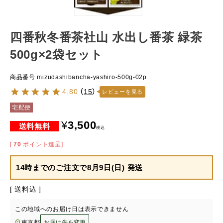
四番秋冬番茶社山 水出し番茶 緑茶
500g×2袋セット
商品番号
mizudashibancha-yashiro-500g-02p
4.80
（
15
）
レビューを見る
宅配便
¥
3,500
税込
[
70
ポイント進呈]
14時までのご注文で
8月9日(日) 発送
送料込
この地域へのお届け日は表示できません
東京都
お届け先を変更