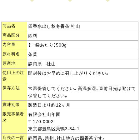
商品名
四番水出し秋冬番茶 社山
商品区分
飲料
内容量
【一袋あたり】500g
原材料名
茶葉
原産地
静岡県 社山
使用上の注
開封後はお早めに召し上がりください。
意
保存方法
常温保管してください。高温多湿、直射日光は避けて
保管してください。
賞味期限
製造日より約12ヶ月
販売事業者
有限会社山年園
名
〒170-0002
東京都豊島区巣鴨3-34-1
店長の一言
静岡県、遠州、社山地方の四番茶です。