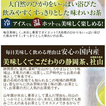
毎日美味しく、水出し番茶でダイエット！大自然のひかりをいっぱい浴び
た飲みやすく、すっきりとした味わいのお茶。
静岡県の、遠州、森町「社山(やしろやま)」という地
域は、天竜川の東に位置し、江戸時代からお茶の産
地として有名です。
森の石松の生地でも知られるこの地域の静岡茶
は、昔ながらに渋み苦味が強く味の濃いお茶とし
て、お茶通の方に人気のお茶処です。
山年園が水出し番茶として選んだ理由も、社山の
しっかりとした味わいが、水出し(低音抽出)でも飲
みごたえのあるお茶としてオススメできるからで