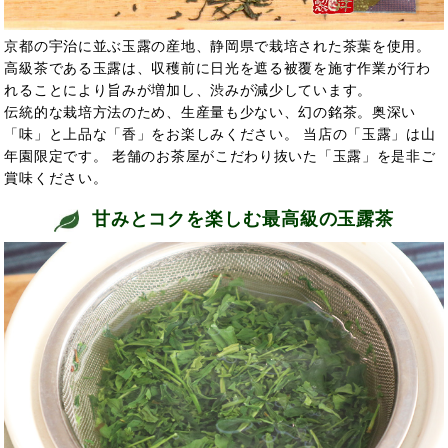
京都の宇治に並ぶ玉露の産地、静岡県で栽培された茶葉を使用。
高級茶である玉露は、収穫前に日光を遮る被覆を施す作業が行わ
れることにより旨みが増加し、渋みが減少しています。
伝統的な栽培方法のため、生産量も少ない、幻の銘茶。奥深い
「味」と上品な「香」をお楽しみください。 当店の「玉露」は山
年園限定です。 老舗のお茶屋がこだわり抜いた「玉露」を是非ご
賞味ください。
甘みとコクを楽しむ最高級の玉露茶