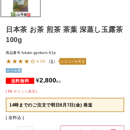
日本茶 お茶 煎茶 茶葉 深蒸し玉露茶
100g
商品番号
fukam-gyokuro-01p
4.00
（
5
）
レビューを見る
メール便
¥
2,800
税込
[
56
ポイント進呈]
14時までのご注文で
明日8月7日(金) 発送
送料込