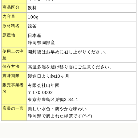
商品区分
飲料
内容量
100g
原材料名
緑茶
原産地
日本産
静岡県岡部産
使用上の注
開封後はお早めに召し上がりください。
意
保存方法
高温多湿を避け移り香にご注意ください。
賞味期限
製造日より約10ヶ月
販売事業者
有限会社山年園
名
〒170-0002
東京都豊島区巣鴨3-34-1
店長の一言
美しい水色・爽やかな味わい
静岡県で摘まれた緑茶です(^-^)