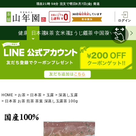
現在
21時
58分
注文で
明日8月7日(金) 発送
ログイン
健康茶
日本茶
抹茶
玄米茶
ほうじ茶
紅茶
中国茶
ハーブティ
HOME
お茶
日本茶
玉露
深蒸し玉露
日本茶 お茶 煎茶 茶葉 深蒸し玉露茶 100g