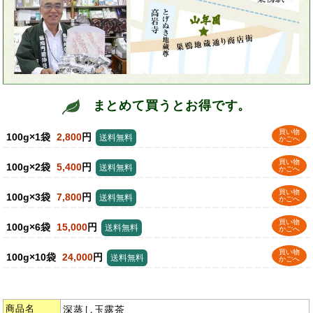
まとめて買うとお得です。
買い物
100g×1袋
2,800
円
送料無料
かごへ
買い物
100g×2袋
5,400
円
送料無料
かごへ
買い物
100g×3袋
7,800
円
送料無料
かごへ
買い物
100g×6袋
15,000
円
送料無料
かごへ
買い物
100g×10袋
24,000
円
送料無料
かごへ
商品名
深蒸し玉露茶