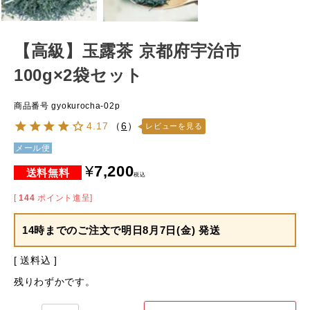
【高級】玉露茶 京都府宇治市
100g×2袋セット
商品番号
gyokurocha-02p
4.17
（
6
）
レビューを見る
メール便
¥
7,200
税込
[
144
ポイント進呈]
14時までのご注文で
明日8月7日(金) 発送
送料込
残りわずかです。