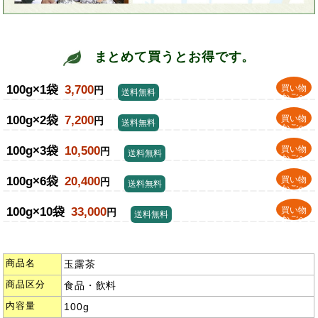
まとめて買うとお得です。
100g×1袋
3,700
買い物
円
送料無料
かごへ
100g×2袋
7,200
買い物
円
送料無料
かごへ
100g×3袋
10,500
買い物
円
送料無料
かごへ
100g×6袋
20,400
買い物
円
送料無料
かごへ
100g×10袋
33,000
買い物
円
送料無料
かごへ
商品名
玉露茶
商品区分
食品・飲料
内容量
100g