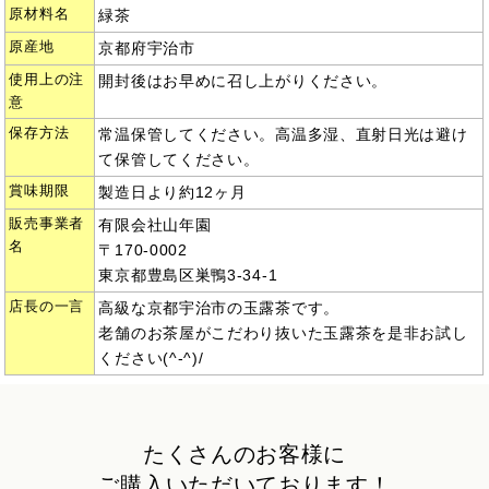
原材料名
緑茶
原産地
京都府宇治市
使用上の注
開封後はお早めに召し上がりください。
意
保存方法
常温保管してください。高温多湿、直射日光は避け
て保管してください。
賞味期限
製造日より約12ヶ月
販売事業者
有限会社山年園
名
〒170-0002
東京都豊島区巣鴨3-34-1
店長の一言
高級な京都宇治市の玉露茶です。
老舗のお茶屋がこだわり抜いた玉露茶を是非お試し
ください(^-^)/
たくさんのお客様に
ご購入いただいております！