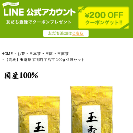
HOME
お茶
日本茶
玉露
玉露茶
【高級】玉露茶 京都府宇治市 100g×2袋セット