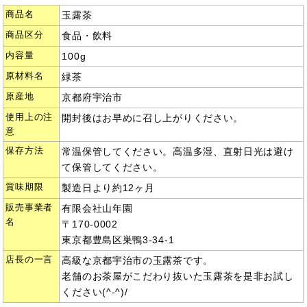
商品名
玉露茶
商品区分
食品・飲料
内容量
100g
原材料名
緑茶
原産地
京都府宇治市
使用上の注
開封後はお早めに召し上がりください。
意
保存方法
常温保管してください。高温多湿、直射日光は避け
て保管してください。
賞味期限
製造日より約12ヶ月
販売事業者
有限会社山年園
名
〒170-0002
東京都豊島区巣鴨3-34-1
店長の一言
高級な京都宇治市の玉露茶です。
老舗のお茶屋がこだわり抜いた玉露茶を是非お試し
ください(^-^)/