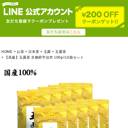
HOME
お茶
日本茶
玉露
玉露茶
【高級】玉露茶 京都府宇治市 100g×10袋セット