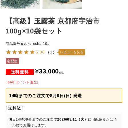
【高級】玉露茶 京都府宇治市
100g×10袋セット
商品番号
gyokurocha-10p
5.00
（
1
）
レビューを見る
宅配便
¥
33,000
税込
[
660
ポイント進呈]
14時までのご注文で
8月9日(日) 発送
送料込
明日
14時00分
までのご注文で
2026/08/11（火）
に
宅配便またはメ
ール便
でお届けします。