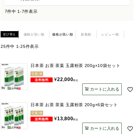
7
件中
1
-
7
件表示
価格が安い順
価格が高い順
新着順
レビュー順
並び替え
25
件中
1
-
25
件表示
日本茶 お茶 茶葉 玉露粉茶 200g×10袋セット
宅配便
¥
22,000
税込
カートに入れる
日本茶 お茶 茶葉 玉露粉茶 200g×6袋セット
宅配便
¥
13,800
税込
カートに入れる