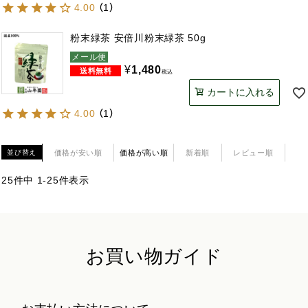
4.00
（
1
）
粉末緑茶 安倍川粉末緑茶 50g
メール便
¥
1,480
税込
カートに入れる
4.00
（
1
）
価格が安い順
価格が高い順
新着順
レビュー順
並び替え
25
件中
1
-
25
件表示
お買い物ガイド