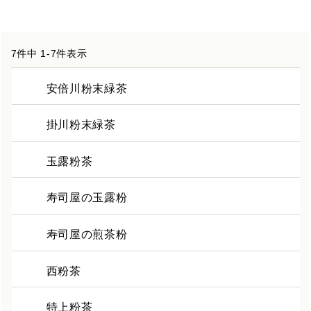
7
件中
1
-
7
件表示
安倍川粉末緑茶
掛川粉末緑茶
玉露粉茶
寿司屋の玉露粉
寿司屋の煎茶粉
西粉茶
特上粉茶