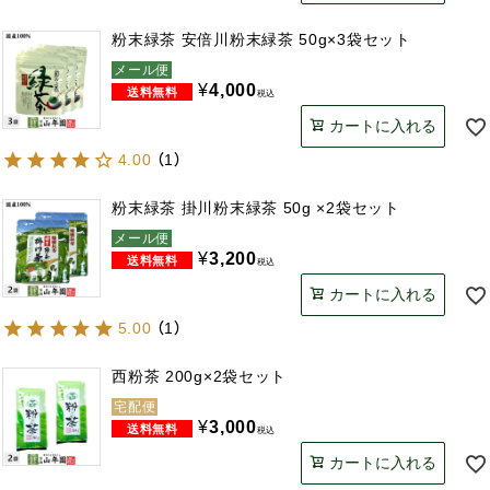
粉末緑茶 安倍川粉末緑茶 50g×3袋セット
メール便
¥
4,000
税込
カートに入れる
4.00
（
1
）
粉末緑茶 掛川粉末緑茶 50g ×2袋セット
メール便
¥
3,200
税込
カートに入れる
5.00
（
1
）
西粉茶 200g×2袋セット
宅配便
¥
3,000
税込
カートに入れる