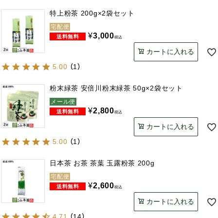
特上粉茶 200g×2袋セット
宅配便
¥
3,000
税込
カートに入れる
5.00
（
1
）
粉末緑茶 安倍川粉末緑茶 50g×2袋セット
メール便
¥
2,800
税込
カートに入れる
5.00
（
1
）
日本茶 お茶 茶葉 玉露粉茶 200g
宅配便
¥
2,600
税込
カートに入れる
4.71
（
14
）