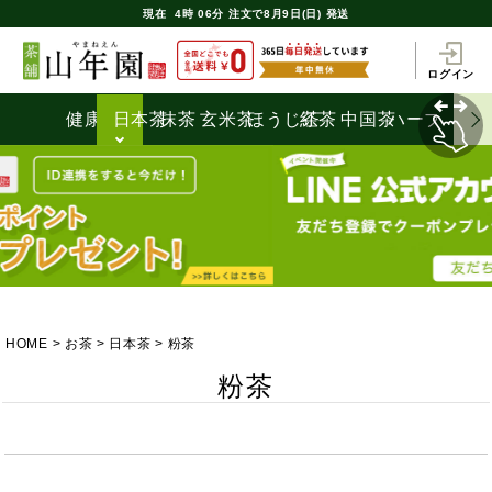
現在
4時
06分
注文で
8月9日(日) 発送
ログイン
健康茶
日本茶
抹茶
玄米茶
ほうじ茶
紅茶
中国茶
ハーブティ
HOME
お茶
日本茶
粉茶
粉茶