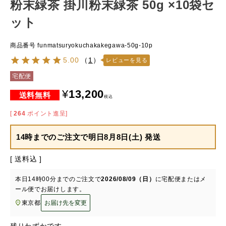
粉末緑茶 掛川粉末緑茶 50g ×10袋セ
ット
商品番号
funmatsuryokuchakakegawa-50g-10p
5.00
（
1
）
レビューを見る
宅配便
¥
13,200
税込
[
264
ポイント進呈]
14時までのご注文で
明日8月8日(土) 発送
送料込
本日
14時00分
までのご注文で
2026/08/09（日）
に
宅配便またはメ
ール便
でお届けします。
東京都
お届け先を変更
残りわずかです。