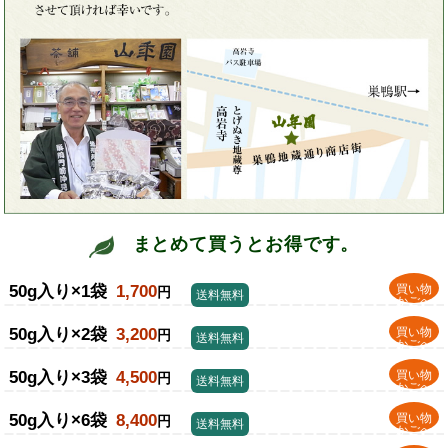
まとめて買うとお得です。
50g入り×1袋
1,700
買い物
円
送料無料
かごへ
50g入り×2袋
3,200
買い物
円
送料無料
かごへ
50g入り×3袋
4,500
買い物
円
送料無料
かごへ
50g入り×6袋
8,400
買い物
円
送料無料
かごへ