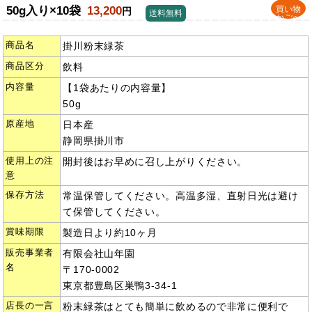
50g入り×10袋
13,200
買い物
円
送料無料
かごへ
商品名
掛川粉末緑茶
商品区分
飲料
内容量
【1袋あたりの内容量】
50g
原産地
日本産
静岡県掛川市
使用上の注
開封後はお早めに召し上がりください。
意
保存方法
常温保管してください。高温多湿、直射日光は避け
て保管してください。
賞味期限
製造日より約10ヶ月
販売事業者
有限会社山年園
名
〒170-0002
東京都豊島区巣鴨3-34-1
店長の一言
粉末緑茶はとても簡単に飲めるので非常に便利で