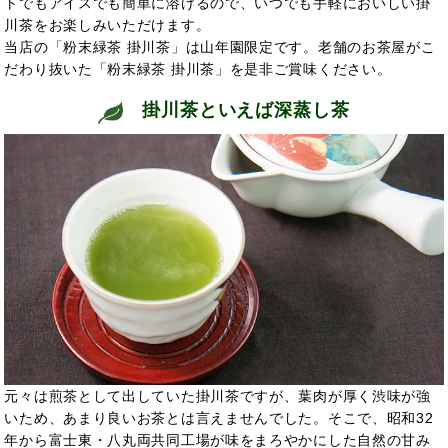
トでもアイスでも簡単に溶けるので、いつでも手軽においしい掛
川茶をお楽しみいただけます。
当店の「粉末緑茶 掛川茶」は山年園限定です。老舗のお茶屋がこ
だわり抜いた「粉末緑茶 掛川茶」を是非ご賞味ください。
掛川茶といえば深蒸し茶
元々は煎茶として出していた掛川茶ですが、葉肉が厚く渋味が強
いため、あまり良いお茶とは言えませんでした。そこで、昭和32
年から富士東・八丸両共同工場が味をまろやかにした自然の甘み